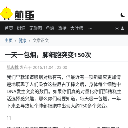
首页
树洞
无聊图
鱼塘
热榜
大吐槽
主页
健康
文章正文
一天一包烟，肺细胞突变150次
肌肉桃
发布于 2016.11.04 , 23:00
我们早就知道吸烟对肺有害，但最近有一项新研究更加清
楚地展现了人们吸食这些尼古丁棒之后，身体每个细胞中
DNA发生突变的数目。如果你们真的对量化你们那糟糕生
活选择感兴趣，那么你们就要知道，每天吸一包烟，一年
下来会导致每个肺部细胞中出现大约150多个突变。
[-]