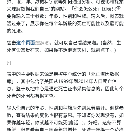
师、设计师、数据科学家等如何通过分析、可视化和探索
来理解数据我们自己”的网站。「你会怎么死」图表只需
要你输入三个参数：年龄，性别和种族。输入后，图表就
活过来了，展示你在每个年龄段的死亡可能性以及最可能
的死法。
猛击
这个页面
，就可以自己看结果啦。(当然，生
(需翻墙)
死有命富贵在天，如果你不想泄露天机，就别点了。)
[-]
表中的主要数据来源是疾控中心统计的「死亡潜因数据
库」，其中包含了美国从1999年到2014年人口死亡信
息。鉴于疾控中心是通过死亡证书采集信息的，因此每个
死者的死因都有据可查。
输入你自己的年龄、性别和种族后先别急着离开。调整参
数，查看结果的变化也很有意思。不知道你发现没有，如
果你越年轻，你就越不可能死(废话…)。好吧，这条不算
新鲜，但是看着自己随着年龄增长，死法一年换一个花样