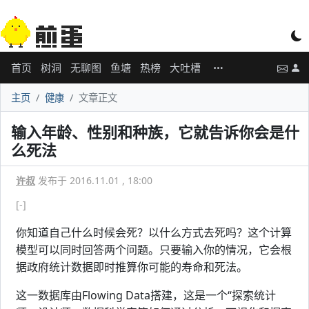
首页
树洞
无聊图
鱼塘
热榜
大吐槽
主页
健康
文章正文
输入年龄、性别和种族，它就告诉你会是什
么死法
许叔
发布于 2016.11.01 , 18:00
[-]
你知道自己什么时候会死？以什么方式去死吗？这个计算
模型可以同时回答两个问题。只要输入你的情况，它会根
据政府统计数据即时推算你可能的寿命和死法。
这一数据库由Flowing Data搭建，这是一个“探索统计