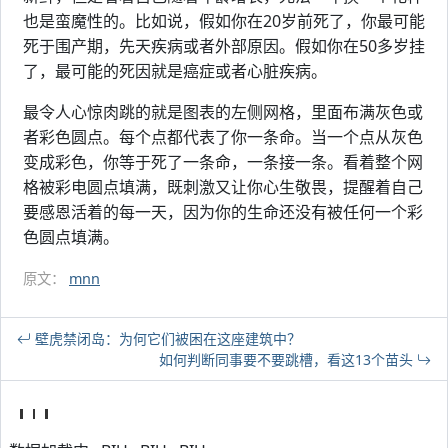
也是蛮魔性的。比如说，假如你在20岁前死了，你最可能
死于围产期，先天疾病或者外部原因。假如你在50多岁挂
了，最可能的死因就是癌症或者心脏疾病。
最令人心惊肉跳的就是图表的左侧网格，里面布满灰色或
者彩色圆点。每个点都代表了你一条命。当一个点从灰色
变成彩色，你等于死了一条命，一条接一条。看着整个网
格被彩电圆点填满，既刺激又让你心生敬畏，提醒着自己
要感恩活着的每一天，因为你的生命还没有被任何一个彩
色圆点填满。
原文：
mnn
壁虎禁闭岛：为何它们被困在这座建筑中？
如何判断同事要不要跳槽，看这13个苗头