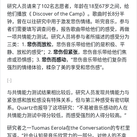
研究人员请来了102名志愿者，年龄在18至67岁之间，给
他们播放《 Discover of the Camp》。歌曲时长8分半
钟，曾在以往研究中用于激发悲伤情绪。听完音乐，参与
者们需要填写调查问卷，报告歌曲带给他们的感受，再做
一项共情能力测试。研究人员将参与者所描述的感受分为
三类：1.
悲伤而放松
，悲伤音乐带给他们的是积极、平
静、放松的感受”；2.
悲伤但紧张
，悲伤音乐带给他们焦
虑或恐惧感；3.
悲伤而感动
，“悲伤音乐带给他们复杂而
强烈的情绪体验，糅杂了美的享受和悲伤感”。
[-]
与共情能力测试结果相比较后，研究人员发现共情能力与
紧张感和放松感没有特殊关系，但与第三种感受有密切联
系。Quartz也报导了这项研究：“不易被音乐感动的人在
共情能力测试中得分较低，而感受强烈的人得分较高。”
研究者之一Tuomas Eerola在the Conversation的专栏里
写道，“社会认知是音乐欣赏力的一部分。对他人的不幸