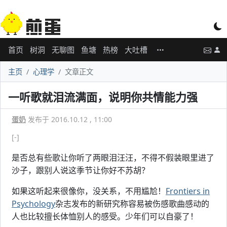
首页
树洞
无聊图
鱼塘
热榜
大吐槽
主页
心理学
文章正文
一听歌就泪流满面，说明你共情能力强
蛋奶
发布于 2016.10.12 , 11:00
[-]
是否总有些歌让你听了两眼泪汪汪，不得不假装眼里进了
沙子，跟别人说这季节让你好不苏胡？
如果这听起来很像你，没关系，不用尴尬！
Frontiers in
Psychology
杂志发布的新研究称容易被伤感歌曲感动的
人也比较擅长体恤别人的感受。少年们可以自豪了！