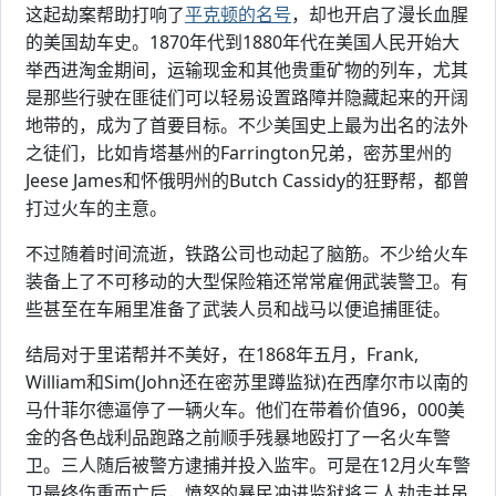
这起劫案帮助打响了
平克顿的名号
，却也开启了漫长血腥
的美国劫车史。1870年代到1880年代在美国人民开始大
举西进淘金期间，运输现金和其他贵重矿物的列车，尤其
是那些行驶在匪徒们可以轻易设置路障并隐藏起来的开阔
地带的，成为了首要目标。不少美国史上最为出名的法外
之徒们，比如肯塔基州的Farrington兄弟，密苏里州的
Jeese James和怀俄明州的Butch Cassidy的狂野帮，都曾
打过火车的主意。
不过随着时间流逝，铁路公司也动起了脑筋。不少给火车
装备上了不可移动的大型保险箱还常常雇佣武装警卫。有
些甚至在车厢里准备了武装人员和战马以便追捕匪徒。
结局对于里诺帮并不美好，在1868年五月，Frank,
William和Sim(John还在密苏里蹲监狱)在西摩尔市以南的
马什菲尔德逼停了一辆火车。他们在带着价值96，000美
金的各色战利品跑路之前顺手残暴地殴打了一名火车警
卫。三人随后被警方逮捕并投入监牢。可是在12月火车警
卫最终伤重而亡后，愤怒的暴民冲进监狱将三人劫走并吊