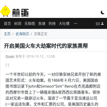
首页
树洞
无聊图
鱼塘
热榜
大吐槽
主页
史海钩沉
文章正文
开启美国火车大劫案时代的家族黑帮
Quan
发布于 2016.10.12 , 12:00
[-]
一个半世纪以前的今天，一对印第安纳兄弟开创了新的美
国艺术形式：火车劫案。在1866年十月六日，美国国会
图书馆记录下John和Simeon“Sim” Reno在杰克森郡附近
的西摩尔市登上了一辆俄亥俄&密西西比铁路客车。很快
这对兄弟一路穿过火车，溜进了一节属于亚当速运公司
(一家运送包裹，文件和汇票的公司，是美国历史最久的