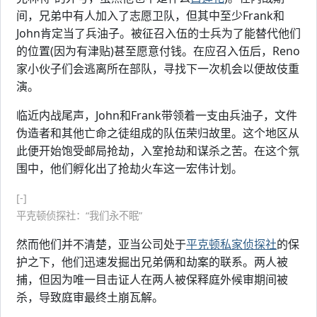
间，兄弟中有人加入了志愿卫队，但其中至少Frank和
John肯定当了兵油子。被征召入伍的士兵为了能替代他们
的位置(因为有津贴)甚至愿意付钱。在应召入伍后，Reno
家小伙子们会逃离所在部队，寻找下一次机会以便故伎重
演。
临近内战尾声，John和Frank带领着一支由兵油子，文件
伪造者和其他亡命之徒组成的队伍荣归故里。这个地区从
此便开始饱受邮局抢劫，入室抢劫和谋杀之苦。在这个氛
围中，他们孵化出了抢劫火车这一宏伟计划。
[-]
平克顿侦探社：“我们永不眠”
然而他们并不清楚，亚当公司处于
平克顿私家侦探社
的保
护之下，他们迅速发掘出兄弟俩和劫案的联系。两人被
捕，但因为唯一目击证人在两人被保释庭外候审期间被
杀，导致庭审最终土崩瓦解。