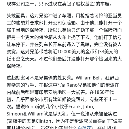
现存公司之一，只不过现在卖起了股权基金)的车厢。
头戴面具，这对兄弟冲进了车厢，用枪指着可怜的亚当员
工的脑袋并要求他打开公司保险箱。由于他只能打开一个
属于当地的保险箱，所以兄弟俩只洗劫了那一个保险箱而
把另一个更大的保险箱从火车上扔了下去。他们打了信号
让车停下，并在列车长开车前遁入了黑暗，完全没有被人
察觉。这对兄弟带着将近10,000美元的金币和33美元的
纸币逃之夭夭。不过他们最后并没能打开那个捡回来的大
保险箱。
这起劫案可不是兄弟俩的处女秀。William Bell，狂野西
部杂志的写手，在报道中写到Reno兄弟和他们的帮派在
内战前后都是南印第安纳地区一大祸害。在1850年代
初，几乎西摩尔市所有建筑都被烧毁过，有些还不止一
次。据说Reno家的几个小伙子Frank, John,
Simeon和William就是纵火犯，但一说法从未被证实过
(家族中的五弟Clinton，因为不是帮派成员而得到了“诚实
克林特”的外号，虽然他也不是什么
白莲花
)。在内战期