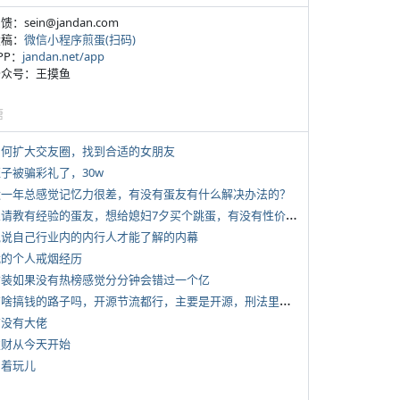
反馈：sein@jandan.com
投稿：
微信小程序煎蛋(扫码)
APP：
jandan.net/app
 公众号：王摸鱼
塘
 如何扩大交友圈，找到合适的女朋友
侄子被骗彩礼了，30w
 近一年总感觉记忆力很差，有没有蛋友有什么解决办法的？
*
想请教有经验的蛋友，想给媳妇7夕买个跳蛋，有没有性价比高的推荐
 说说自己行业内的内行人才能了解的内幕
 我的个人戒烟经历
 女装如果没有热榜感觉分分钟会错过一个亿
*
有啥搞钱的路子吗，开源节流都行，主要是开源，刑法里的咱不做
有没有大佬
 发财从今天开始
写着玩儿