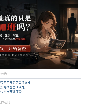
务公告
煎蛋网问答分区关闭通知
煎蛋网社区管理规定
煎蛋网官方渠道公示
蛋传送门