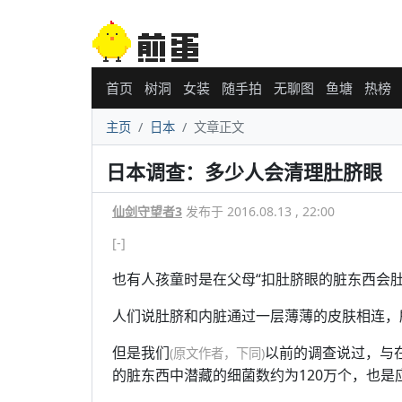
首页
树洞
女装
随手拍
无聊图
鱼塘
热榜
主页
日本
文章正文
日本调查：多少人会清理肚脐眼
仙剑守望者3
发布于 2016.08.13 , 22:00
[-]
也有人孩童时是在父母“扣肚脐眼的脏东西会肚
人们说肚脐和内脏通过一层薄薄的皮肤相连，
但是我们
以前的调查说过，与
(原文作者，下同)
的脏东西中潜藏的细菌数约为120万个，也是