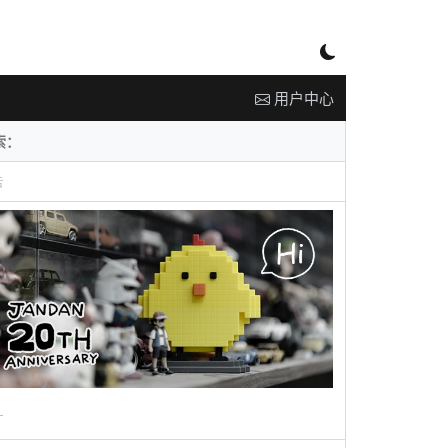
用户中心
告
广