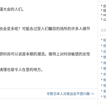
* 
漫大会的人们。
* 
* 
*
也会变多呢？可能去过受人们瞩目的场所的许多人细节
鱼
*
* 
*
脐时尚可以说是本期的潮流。推特上对时尚敏感的女性
*
*
清理也是令人在意的地方。
*
* 
*
半数日本人对奥运会不感兴趣
* 