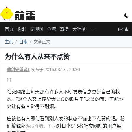
首页
树洞
无聊图
鱼塘
热榜
大吐槽
主页
日本
文章正文
为什么有人从来不点赞
仙剑守望者3
发布于 2016.08.13 , 20:30
[-]
社交网络上每天都有许多人不断发表信息更新自己的状
态。“这个人又上传华贵美食的照片了”之类的事、可能也
会让有些人觉得不耐烦。
应该也有人即使看到别人发的状态不错也不点赞的吧。我
们编辑部
对日本516名社交网站的用户展
(原文作者，下同)