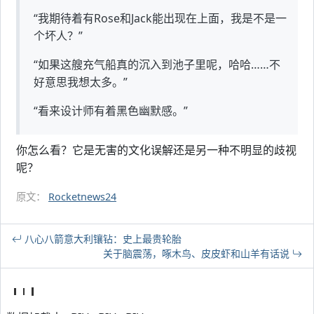
“我期待着有Rose和Jack能出现在上面，我是不是一
个坏人？”
“如果这艘充气船真的沉入到池子里呢，哈哈……不
好意思我想太多。”
“看来设计师有着黑色幽默感。”
你怎么看？它是无害的文化误解还是另一种不明显的歧视
呢？
原文：
Rocketnews24
八心八箭意大利镶钻：史上最贵轮胎
关于脑震荡，啄木鸟、皮皮虾和山羊有话说