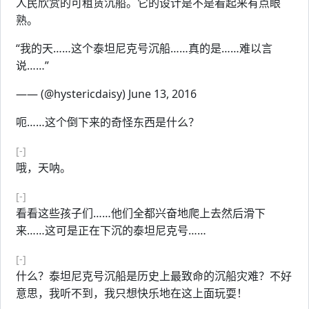
人民欣赏的可租赁沉船。它的设计是不是看起来有点眼
熟。
“我的天……这个泰坦尼克号沉船……真的是……难以言
说……”
—— (@hystericdaisy) June 13, 2016
呃……这个倒下来的奇怪东西是什么？
[-]
哦，天呐。
[-]
看看这些孩子们……他们全都兴奋地爬上去然后滑下
来……这可是正在下沉的泰坦尼克号……
[-]
什么？泰坦尼克号沉船是历史上最致命的沉船灾难？不好
意思，我听不到，我只想快乐地在这上面玩耍！