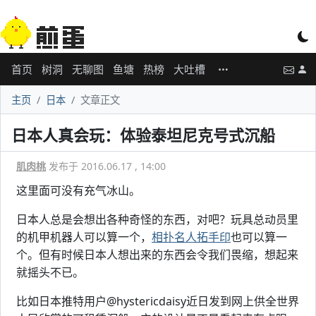
首页
树洞
无聊图
鱼塘
热榜
大吐槽
主页
日本
文章正文
日本人真会玩：体验泰坦尼克号式沉船
肌肉桃
发布于 2016.06.17 , 14:00
这里面可没有充气冰山。
日本人总是会想出各种奇怪的东西，对吧？玩具总动员里
的机甲机器人可以算一个，
相扑名人拓手印
也可以算一
个。但有时候日本人想出来的东西会令我们畏缩，想起来
就摇头不已。
比如日本推特用户@hystericdaisy近日发到网上供全世界