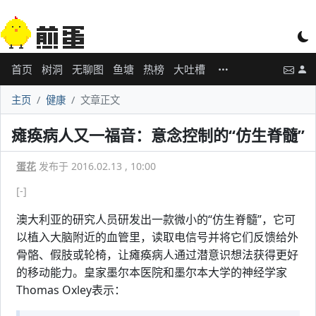
首页
树洞
无聊图
鱼塘
热榜
大吐槽
主页
健康
文章正文
瘫痪病人又一福音：意念控制的“仿生脊髓”
蛋花
发布于 2016.02.13 , 10:00
[-]
澳大利亚的研究人员研发出一款微小的“仿生脊髓”，它可
以植入大脑附近的血管里，读取电信号并将它们反馈给外
骨骼、假肢或轮椅，让瘫痪病人通过潜意识想法获得更好
的移动能力。皇家墨尔本医院和墨尔本大学的神经学家
Thomas Oxley表示：