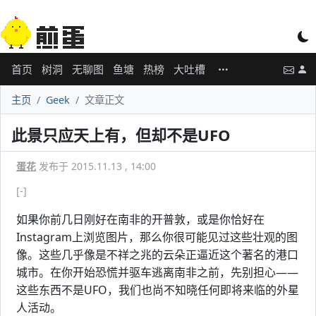
首页
树洞
无聊图
鱼塘
热榜
大吐槽
主页
Geek
文章正文
此景只应天上有，但却不是UFO
蛋花
发布于 2015.11.13 , 14:00
[-]
如果你前几日刚好在南非的开普敦，或是你恰好在
Instagram上浏览图片，那么你很可能见过这些壮观的图
像。这些几乎像是不祥之兆的云朵正逼近这个著名的港口
城市。在你开始恐慌并驱车逃离南非之前，先别担心——
这些东西不是UFO，我们也尚不知晓任何即将来临的外星
人活动。