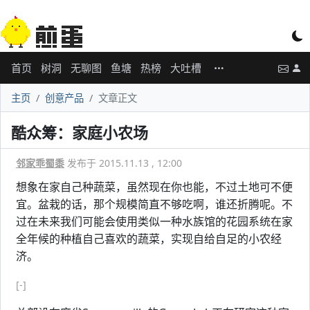
首页
树洞
无聊图
鱼塘
热榜
大吐槽
主页
创意产品
文章正文
酷众筹：家庭小农场
邻家乖蜀黍
发布于 2015.11.13 , 12:00
想象在家自己种蔬菜，虽然现在你也能，不过土地可不便
宜。盆栽的话，那个规模简直不够吃啊，谁还折腾呢。不
过在未来我们可能会使用类似一种水族馆的花园系统在家
全年候的种植自己喜欢的蔬菜，实现自给自足的小农经
济。
[-]