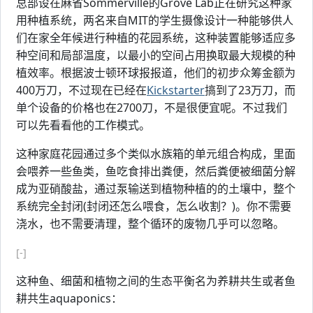
总部设在麻省Sommerville的Grove Lab正在研究这种家
用种植系统，两名来自MIT的学生摄像设计一种能够供人
们在家全年候进行种植的花园系统，这种装置能够适应多
种空间和局部温度，以最小的空间占用换取最大规模的种
植效率。根据波士顿环球报报道，他们的初步众筹金额为
400万刀，不过现在已经在
Kickstarter
搞到了23万刀，而
单个设备的价格也在2700刀，不是很便宜呢。不过我们
可以先看看他的工作模式。
这种家庭花园通过多个类似水族箱的单元组合构成，里面
会喂养一些鱼类，鱼吃食排出粪便，然后粪便被细菌分解
成为亚硝酸盐，通过泵输送到植物种植的的土壤中，整个
系统完全封闭(封闭还怎么喂食，怎么收割？)。你不需要
浇水，也不需要清理，整个循环的废物几乎可以忽略。
[-]
这种鱼、细菌和植物之间的生态平衡名为养耕共生或者鱼
耕共生aquaponics：