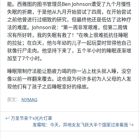
能。西雅图的图书管理员Ben Johnson遭受了九个月慢性
失眠的折磨，于是他从九月开始尝试了四周，在开始尝试
之前他曾进行过细致的研究，但最终他还是低估了这种疗
法的难度。Johnson说：“第一周非常艰难，但第二周情
况有所好转，我的失眠有救了！”在晚上很难抵抗住睡眠
的拉扯；在白天，他与年幼的儿子一起玩耍时觉得他自己
就像行尸走肉。他坚持下来了，五个半小时的睡眠逐渐增
加至了7个小时。
睡眠限制疗法能让筋疲力竭的你一沾上枕头就入睡，没空
像以前一样翻来覆去。这也是为何许多初为人父母的人发
现他们有了孩子之后睡眠变好的缘故。
原文：
NYMAG
万圣节来个x光片灯罩
发霉啦：今天，异地女友飞跃大半个国家过来看我