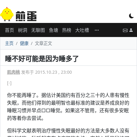
首页
树洞
无聊图
鱼塘
热榜
大吐槽
主页
健康
文章正文
睡不好可能是因为睡多了
肌肉桃
发布于 2015.10.23 , 23:00
[-]
你不能再睡了。据估计美国约有百分之三十的人患有慢性
失眠，而他们得到的最明智也最标准的建议是养成良好的
睡眠习惯并早点□□睡觉。如果这不管用，还有很多安眠
药等着你去尝试。
但科学文献表明治疗慢性失眠最好的方法是大多数人没有