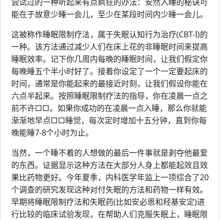
尝试过的一种听起来有点疯狂的办法：安然入睡的秘诀可
能在于故意少睡一会儿，至少在某段时间内少睡一会儿。
这被称作睡眠限制疗法，属于失眠认知行为治疗(CBT-I)的
一种。该方法通过减少人们在床上花的非睡眠时间来提高
睡眠效率。记下你几周内每晚的睡眠时间，让我们假定你
每晚睡五个半小时好了。接着你设定了一个一定要起床的
时间，通常是你能起来的最接近时刻，让我们假设你能在
六点半起来。按照睡眠限制疗法的指导，你在凌晨一点之
前不许□□。如果你成功的在凌晨一点入睡，那么你就能
渐渐地早点□□睡觉，每次定时增加十五分钟，直到你每
晚能睡7-8个小时为止。
当然，一个睡不着的人想做的最后一件事就是剥夺他最爱
的东西。证据显示这种方法在大部分人身上都能起效且效
果比药物更好。今年夏季，内科医学年监上一项综合了20
个调查的研究发现这种对付失眠的方法和药物一样有效。
早期将睡眠限制疗法和失眠药(比如安必恩和羟基安定)进
行比较的临床试验发现，在帮助人们克服失眠上，睡眠限