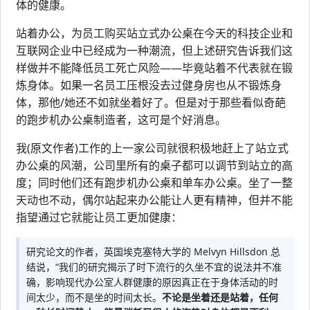
体的健康。
站着办公，为员工购买站立式办公桌在今天的科技企业和
互联网企业中已经成为一种潮流，但上述研究告诉我们这
样做并不能降低员工死亡风险——毕竟站着不代表就在锻
炼身体。如果一名员工压根没去过健身房也从不锻炼身
体，那他/她还不如就坐着好了。但是对于那些看似奇葩
的跑步机办公桌制造者，这可是个好消息。
我(原文作者)工作的上一家公司就很积极地赶上了站立式
办公桌的风潮，公司里所有的桌子都可以调节到站立的高
度；同时他们还有跑步机办公桌和单车办公桌。坐了一整
天动也不动，偶尔站起来办公能让人更有精神，但并不能
指望通过它就能让员工更加健康：
研究论文的作者，英国埃克塞特大学的 Melvyn Hillsdon 总
结说，“我们的研究揭示了时下流行的久坐不宜的说法并不准
确，影响现代办公室人群健康的原因真正在于身体活动的时
间太少，而不是坐的时间太长。
不论是坐着还是站着，任何