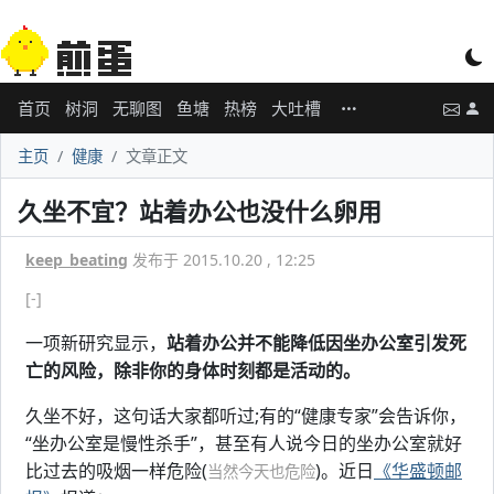
首页
树洞
无聊图
鱼塘
热榜
大吐槽
主页
健康
文章正文
久坐不宜？站着办公也没什么卵用
keep_beating
发布于 2015.10.20 , 12:25
[-]
一项新研究显示，
站着办公并不能降低因坐办公室引发死
亡的风险，除非你的身体时刻都是活动的。
久坐不好，这句话大家都听过;有的“健康专家”会告诉你，
“坐办公室是慢性杀手”，甚至有人说今日的坐办公室就好
比过去的吸烟一样危险(
)。近日
《华盛顿邮
当然今天也危险