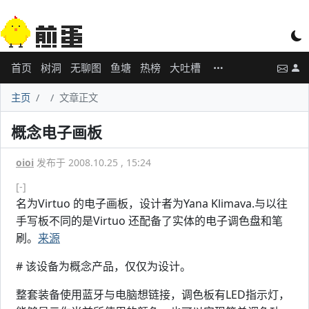
首页
树洞
无聊图
鱼塘
热榜
大吐槽
主页
文章正文
概念电子画板
oioi
发布于 2008.10.25 , 15:24
[-]
名为Virtuo 的电子画板，设计者为Yana Klimava.与以往
手写板不同的是Virtuo 还配备了实体的电子调色盘和笔
刷。
来源
# 该设备为概念产品，仅仅为设计。
整套装备使用蓝牙与电脑想链接，调色板有LED指示灯，