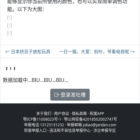
能够显示你当前所使用的颜色，也可以实现简单调色功
能。以下为大图：
[-]
[-]
[-]
日本挤豆子放松玩具
一日一猫，大爱：别吵，爷看电视呢
数据加载中...BIU...BIU...BIU...
登录发吐槽
关于我们
·
用户协议
·
隐私政策
·
煎蛋APP
鄂ICP备11008023号-1
·
鄂公网安备42018502002747号
举报电话 13125131232 · 举报邮箱 jubao@jandan.com
煎蛋举报入口
·
违法和不良信息举报中心
·
涉企举报专区