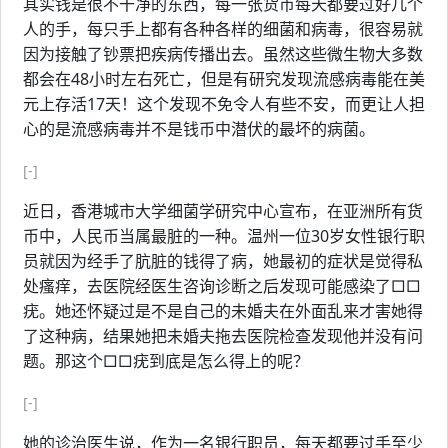
其实钱是很不干净的东西，每一张货币每天都要过好几个
人的手，每只手上都有各种各样的细菌和病毒，很容易就
因为接触了钞票把疾病传播出去。虽然这些微生物大多数
都会在48小时左右死亡，但是有研究发现流感病毒能在美
元上存活17天！这个发现不免令人有些不安，而更让人担
心的是流感病毒并不是钱币中潜伏的最坏的病菌。
[-]
近日，香港城市大学细菌学研究中心宣布，在亚洲所有货
币中，人民币当属最脏的一种。温州一位30岁女性银行职
员就因为经手了肮脏的钱得了病，她最初的症状是觉得私
处瘙痒，去医院经医生咨询诊断之后发现可能感染了□□
疣。她还怀疑过是不是自己的未婚夫在外面乱来才害她得
了这种病，结果她把未婚夫拖去医院检查发现他并没有问
题。那这个□□疣到底是怎么得上的呢？
[-]
她的诊治医生说，作为一名银行职员，每天都要过手至少