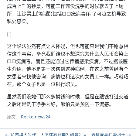
成百上千的钞票，可能工作完没洗手的时候就去了上厕
所，让钞票上的病菌(包括□□疣病毒)有了可趁之机导致
私处感染。
[-]
这个说法虽然有点让人怀疑，但也可能只是我们不愿意相
信这个事实，毕竟我们谁也不想深究为什么人民币会染上
□□疣病毒，而且还能通过它传播感染疾病。不过据该医
生介绍，他不是第一次遇到这种病例，在这之前曾经有个
女患者来找他咨询，病情也和这次的女员工一样。巧就巧
在，那个女子也是一位银行职员。
虽然我们没她们那么多摸钱的时候，但是在跟钱打过交道
之后还是洗干净手为好，哪怕只是预防一下流感。
原文：
Rocketnews24
机器换人时代，人类还有啥用？
嗅觉过人，老鼠变身扫雷战士