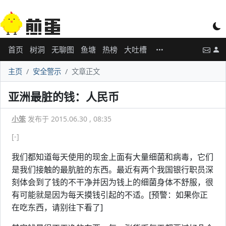
首页
树洞
无聊图
鱼塘
热榜
大吐槽
主页
安全警示
文章正文
亚洲最脏的钱：人民币
小笨
发布于 2015.06.30 , 08:35
[-]
我们都知道每天使用的现金上面有大量细菌和病毒，它们
是我们接触的最肮脏的东西。最近有两个我国银行职员深
刻体会到了钱的不干净并因为钱上的细菌身体不舒服，很
有可能就是因为每天摸钱引起的不适。[预警：如果你正
在吃东西，请别往下看了]