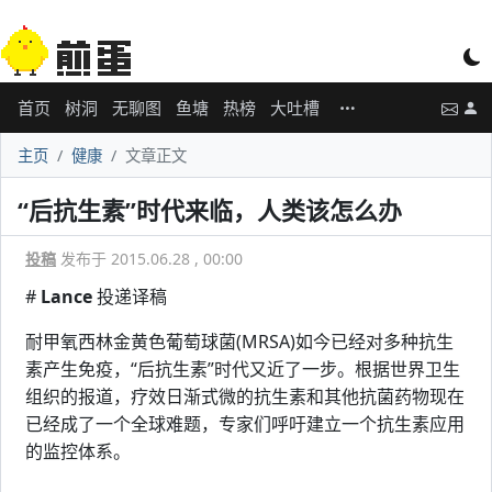
首页
树洞
无聊图
鱼塘
热榜
大吐槽
主页
健康
文章正文
“后抗生素”时代来临，人类该怎么办
投稿
发布于 2015.06.28 , 00:00
#
Lance
投递译稿
耐甲氧西林金黄色葡萄球菌(MRSA)如今已经对多种抗生
素产生免疫，“后抗生素”时代又近了一步。根据世界卫生
组织的报道，疗效日渐式微的抗生素和其他抗菌药物现在
已经成了一个全球难题，专家们呼吁建立一个抗生素应用
的监控体系。