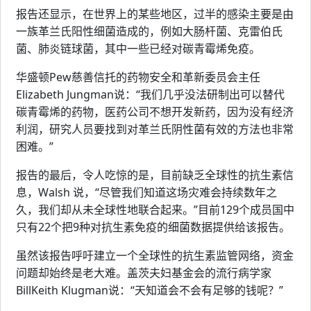
报告还显示，在世界上的某些地区，过半的感染主要是由
一族革兰氏阳性细菌造成的，例如大肠杆菌、克雷伯氏
菌、肺炎链球菌，其中一些已经对碳青霉烯免疫。
华盛顿Pew慈善信托的药物安全和革新委员会主任
Elizabeth Jungman说：“我们几乎没法研制出可以替代
碳青霉烯的药物，医药公司不想开发新药，因为没有经济
利润，研究人员要找到对革兰氏阴性菌有效的方法也非常
困难。”
报告的最后，令人吃惊的是，目前缺乏全球性的抗生素信
息，Walsh 说，“尽管我们知道这场灾难会持续数年之
久，我们却从未全球性地联合起来。”目前129个成员国中
只有22个把9种对抗生素免疫的细菌数据提供给该报告。
虽然该报告呼吁建立一个全球性的抗生素监管网络，资金
问题却始终是老大难。盖茨夫妇基金会的流行病学家
BillKeith Klugman说：“天知道会不会有足够的钱呢？”