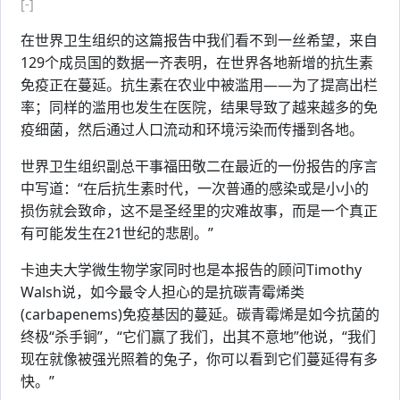
[-]
在世界卫生组织的这篇报告中我们看不到一丝希望，来自
129个成员国的数据一齐表明，在世界各地新增的抗生素
免疫正在蔓延。抗生素在农业中被滥用——为了提高出栏
率；同样的滥用也发生在医院，结果导致了越来越多的免
疫细菌，然后通过人口流动和环境污染而传播到各地。
世界卫生组织副总干事福田敬二在最近的一份报告的序言
中写道：“在后抗生素时代，一次普通的感染或是小小的
损伤就会致命，这不是圣经里的灾难故事，而是一个真正
有可能发生在21世纪的悲剧。”
卡迪夫大学微生物学家同时也是本报告的顾问Timothy
Walsh说，如今最令人担心的是抗碳青霉烯类
(carbapenems)免疫基因的蔓延。碳青霉烯是如今抗菌的
终极“杀手锏”，“它们赢了我们，出其不意地”他说，“我们
现在就像被强光照着的兔子，你可以看到它们蔓延得有多
快。”