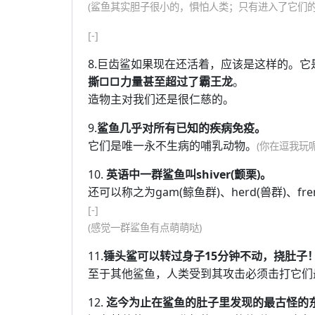
(鲨鱼其实胆子很小的，惧怕人类；只有进入了它们的
[-]
8.巨齿鲨如果现在还活着，应该是这样的。
撕□□力量甚至超过了霸王龙
。
造物主对我们还是很仁慈的。
9.
鲨鱼几乎对所有已知的疾病免疫。
它们是唯一永不生病的哺乳动物。
(你在逗我玩
10.
英语中一群鲨鱼叫shiver(颤栗)。
还可以称之为gam(鲸鱼群)、herd(兽群)、fren
[-]
(感觉一群鲨鱼有点萌萌哒)
11.
锤头鲨可以转过身子15分钟不动，挠肚子
至于其他鲨鱼，人类受到其攻击必须击打它们
12.
迄今为止在鲨鱼的肚子里发现的最古怪的