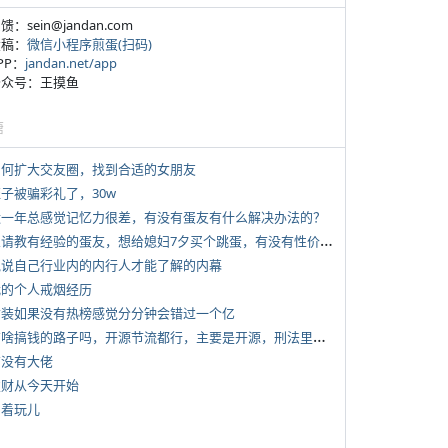
反馈：sein@jandan.com
投稿：
微信小程序煎蛋(扫码)
APP：
jandan.net/app
 公众号：王摸鱼
塘
 如何扩大交友圈，找到合适的女朋友
侄子被骗彩礼了，30w
 近一年总感觉记忆力很差，有没有蛋友有什么解决办法的？
*
想请教有经验的蛋友，想给媳妇7夕买个跳蛋，有没有性价比高的推荐
 说说自己行业内的内行人才能了解的内幕
 我的个人戒烟经历
 女装如果没有热榜感觉分分钟会错过一个亿
*
有啥搞钱的路子吗，开源节流都行，主要是开源，刑法里的咱不做
有没有大佬
 发财从今天开始
写着玩儿