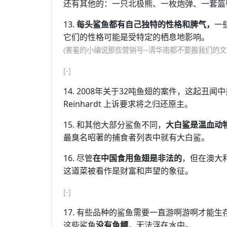
还有其他的：一只北极熊、一枚炮弹、一套盔
13.
每头鲨鱼都有自己独特的性格和脾气，
一
它们的性格可能是受特定的栖息地影响。
(害羞的小编说那些营销号--清华南都不要搬我们的文
[-]
14. 2008年关于32吨鱼翅的案件，这起丑闻
Reinhardt 上诉要求将之归还原主。
15. 和其他大部分鲨鱼不同，
大白鲨是温血动
最臭名昭著的捕食者列表中就有大白鲨。
16. 尽管
在中国食用鱼翅是非法的
，但在澳大
这道菜被看作是财富和声望的象征。
[-]
17. 有些品种的鲨鱼需要一直游啊游啊才能生
这些鲨鱼
没有鱼鳔
，无法浮在水中。