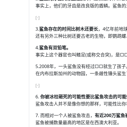
事实上，他们的牙齿是改良版的盾鳞。鲨鱼的
[-]
3.
鲨鱼存在的时间比树木还要长
，4亿年前地
还有另外三种比树还要古老的生物，即鹦鹉螺
4.
鲨鱼有双铅笔。
事实上这个器官也叫鳍足(或称交合突)，是□
5.2008年，一头鲨鱼没有经过□□就生了孩
在内布拉斯加州的动物园，一条雌性锤头鲨生
[-]
6.
你被冰柱砸死的可能性要比鲨鱼攻击的可能
鲨鱼攻击人并不是像你想的那样，可能性比你
7. 而相对一个人被鲨鱼攻击，
有近200万鲨
鲨鱼被捕数量最高的地区是在西澳大利亚。