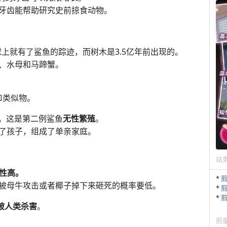
牙齿能帮助研究史前掠食动物。
球上就有了鲨鱼的踪迹，而树木是3.5亿年前出现的。
、水母和马蹄蟹。
□类似物。
子。这是第二例鲨鱼
无性繁殖
。
了孩子，组成了单亲家庭。
站
性高。
*
被母牛攻击或者椰子掉下来砸死的概率要低。
*
*
鱼被人类杀害
。
煎