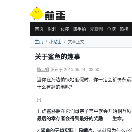
首页
树洞
女装
随手拍
无聊图
鱼塘
热榜
主页
小贴士
文章正文
关于鲨鱼的趣事
杨二姐
发布于 2015.06.24 , 08:50
当你在海边愉快地度假时，你一定会祈祷永远
什么有趣的事呢？
[-]
1. 虎鲨胚胎在它们母亲子宫中就会开始相互
最后的幸存者会得到最好的奖励——生命。
2.
鲨鱼的牙齿实际上是鳞片
，这就是为什么它