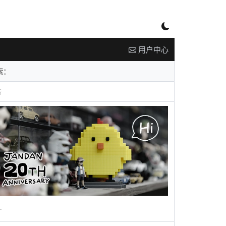
用户中心
告
广