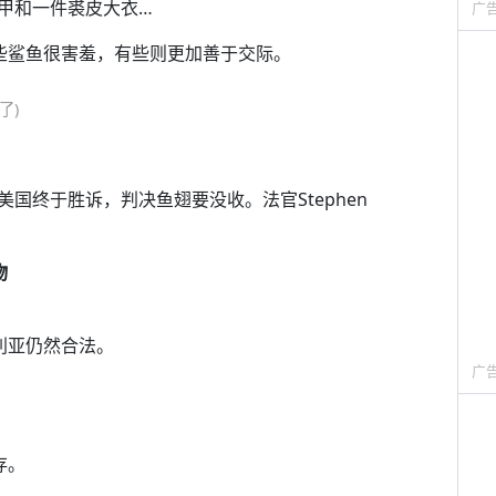
甲和一件裘皮大衣…
广
些鲨鱼很害羞，有些则更加善于交际。
了)
中美国终于胜诉，判决鱼翅要没收。法官Stephen
物
利亚仍然合法。
广
存。