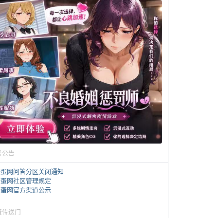
务公告
煎蛋网问答分区关闭通知
煎蛋网社区管理规定
煎蛋网官方渠道公示
蛋传送门