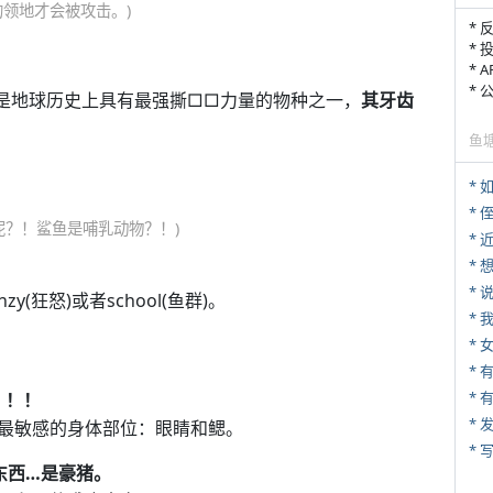
领地才会被攻击。)
* 
* 
* 
*
它是地球历史上具有最强撕□□力量的物种之一，
其牙齿
鱼
*
* 
呢？！鲨鱼是哺乳动物？！)
*
*
zy(狂怒)或者school(鱼群)。
*
*
* 
！！！
*
最敏感的身体部位：眼睛和鳃。
* 
东西…是豪猪。