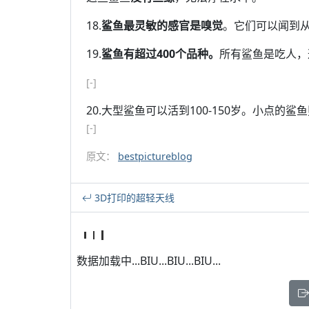
18.
鲨鱼最灵敏的感官是嗅觉
。它们可以闻到
19.
鲨鱼有超过400个品种。
所有鲨鱼是吃人，
[-]
20.大型鲨鱼可以活到100-150岁。小点的鲨鱼
[-]
原文：
bestpictureblog
3D打印的超轻天线
数据加载中...BIU...BIU...BIU...