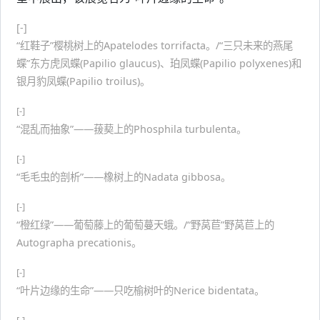
[-]
“红鞋子”樱桃树上的Apatelodes torrifacta。/“三只未来的燕尾
蝶”东方虎凤蝶(Papilio glaucus)、珀凤蝶(Papilio polyxenes)和
银月豹凤蝶(Papilio troilus)。
[-]
“混乱而抽象”——菝葜上的Phosphila turbulenta。
[-]
“毛毛虫的剖析”——橡树上的Nadata gibbosa。
[-]
“橙红绿”——葡萄藤上的葡萄蔓天蛾。/“野莴苣”野莴苣上的
Autographa precationis。
[-]
“叶片边缘的生命”——只吃榆树叶的Nerice bidentata。