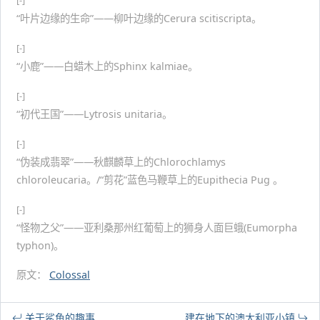
[-]
“叶片边缘的生命”——柳叶边缘的Cerura scitiscripta。
[-]
“小鹿”——白蜡木上的Sphinx kalmiae。
[-]
“初代王国”——Lytrosis unitaria。
[-]
“伪装成翡翠”——秋麒麟草上的Chlorochlamys
chloroleucaria。/“剪花”蓝色马鞭草上的Eupithecia Pug 。
[-]
“怪物之父”——亚利桑那州红葡萄上的狮身人面巨蛾(Eumorpha
typhon)。
原文：
Colossal
关于鲨鱼的趣事
建在地下的澳大利亚小镇