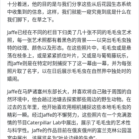
十分着迷，他的目的是与我们分享这些从后花园生态系统
中收集到的信息，这样，我们就能一窥究竟到底是什么在
我们脚下，在草之下。
Jaffe已经在不同的栏目下归类了几十张不同的毛毛虫艺术
照，每一张艺术照都有着黑色的背景——以突出毛毛虫独
特的纹理、颜色以及形态。在这些照片中，毛毛虫或是悬
荡在枝条上，或是紧紧抓住叶片，又或是与葡萄藤玩乐，
而Jaffe则是在特定时刻捕捉下了这一幕由一幕，并为每张
照片取了名字，以在日后展示毛毛虫在自然界中独处时的
嬉闹。
Jaffe在马萨诸塞州东部长大，并喜欢将自己融于周围的自
然环境中，他会趟过池塘去探索那些周边的野生动物。在
过去的五年里，他开始喜欢用相机捕捉这些本地毛毛虫的
精彩一瞬。经过Jaffe的不懈努力，这些照片在一个充满激
情的节目Caterpillar Lab中展出，展示了毛毛虫的艺术性
与科学性。Jaffe的作品目前在俄亥俄州的富兰克林公园温
室中展出，该展览名为“叶片边缘的生命”。