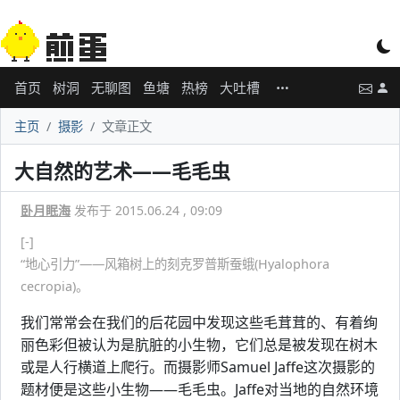
首页
树洞
无聊图
鱼塘
热榜
大吐槽
主页
摄影
文章正文
大自然的艺术——毛毛虫
卧月眠海
发布于 2015.06.24 , 09:09
[-]
“地心引力”——风箱树上的刻克罗普斯蚕蛾(Hyalophora
cecropia)。
我们常常会在我们的后花园中发现这些毛茸茸的、有着绚
丽色彩但被认为是肮脏的小生物，它们总是被发现在树木
或是人行横道上爬行。而摄影师Samuel Jaffe这次摄影的
题材便是这些小生物——毛毛虫。Jaffe对当地的自然环境