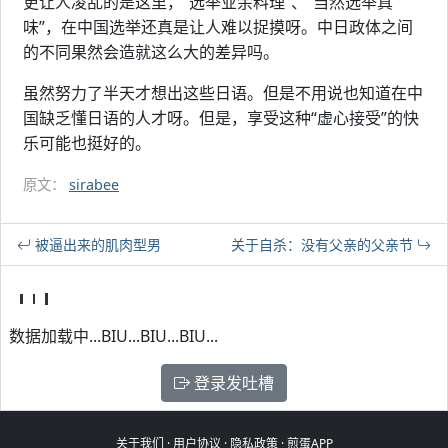
更让人凌乱的是这里，“选举业余料理”、“当然选举真
味”，在中国选举还真是让人难以捉摸呀。中日政体之间
的不同果然会造就这么大的差异吗。
虽然努力了半天才想出这些日语。但是不用说也知道在中
国缺乏懂日语的人才呀。但是，享受这种“虚心接受”的快
乐可能也挺好的。
原文：
sirabee
被逼出来的肌肉型男
关于自杀：没有父亲的父亲节
数据加载中...BIU...BIU...BIU...
登录发吐槽
关于我们
·
用户协议
·
隐私政策
·
煎蛋APP