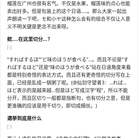
榴莲在广州也很有名气。不仅是水果，榴莲味的点心也能
卖出好多。但是包装上的这个日语.....。那么大家一起出
声朗读一下吧，モ和小ヤ这种怎么会有的组合不仅让人意
义不明关键是更念不出来呀。
欸....在这里切分...？
[-]
“すればするほ”“ど味のほうが食べる”...。而且不论是“す
ればするほど”还是“味のほうが食べる”站在日语角度来看
都是特别奇怪的表达方式。而且还有更奇怪的切分写在上
面，已经是乱成一锅粥了呢。(@仙剑守望者3：...れば...
ほど表示的是越来越...但是ほど写成汉字“程”，所以不能
分开，而且区切り一般都是指断句，也有切分之意，但是
更准确的应该是用千切り，即切成细丝。)
選挙到底是什么
[-]