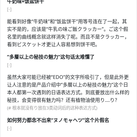
牛奶味=饭盐饼干
[-]
能看到好像“牛奶味”和“饭盐饼干”用等号连在了一起，其
实不是的，应该是“牛乳の味ご飯クラッカー”。ご这个假
名里的曲线概念就这样消失了呢。而且不是クラッカー，
看到ビスケット才更让人容易想到饼干吧。
“多層以上の秘技の魅力”这句话太难懂了
[-]
虽然大家可能已经被“EDO”的文字所吸引了，但是此外更
让人注意的是产品介绍中“多層以上の秘技の魅力”这个日
本人都第一次遇到的日语表达方式。到底要放出什么样的
秘技，会变得很有魅力吗？还有植物油使用り....り？
(# 根本就没有り放在3类动词后的这种表达方式)
如何努力都念不出来“ヌノモャヘツ”这个片假名
[-]