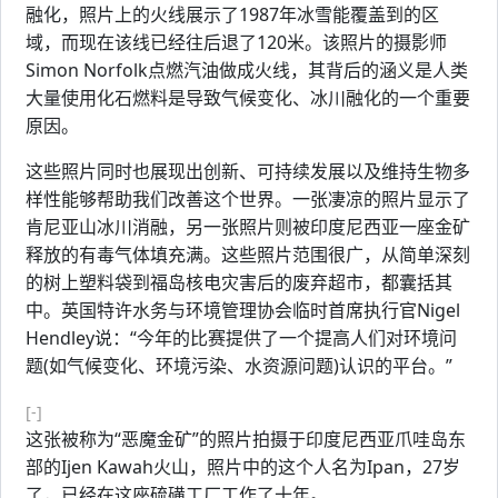
融化，照片上的火线展示了1987年冰雪能覆盖到的区
域，而现在该线已经往后退了120米。该照片的摄影师
Simon Norfolk点燃汽油做成火线，其背后的涵义是人类
大量使用化石燃料是导致气候变化、冰川融化的一个重要
原因。
这些照片同时也展现出创新、可持续发展以及维持生物多
样性能够帮助我们改善这个世界。一张凄凉的照片显示了
肯尼亚山冰川消融，另一张照片则被印度尼西亚一座金矿
释放的有毒气体填充满。这些照片范围很广，从简单深刻
的树上塑料袋到福岛核电灾害后的废弃超市，都囊括其
中。英国特许水务与环境管理协会临时首席执行官Nigel
Hendley说：“今年的比赛提供了一个提高人们对环境问
题(如气候变化、环境污染、水资源问题)认识的平台。”
[-]
这张被称为“恶魔金矿”的照片拍摄于印度尼西亚爪哇岛东
部的Ijen Kawah火山，照片中的这个人名为Ipan，27岁
了，已经在这座硫磺工厂工作了十年。