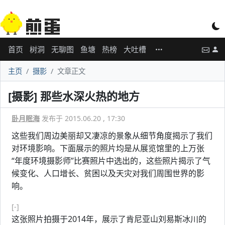
首页
树洞
无聊图
鱼塘
热榜
大吐槽
主页
摄影
文章正文
[摄影] 那些水深火热的地方
卧月眠海
发布于 2015.06.20 , 17:30
这些我们周边美丽却又凄凉的景象从细节角度揭示了我们
对环境影响。下面展示的照片均是从展览馆里的上万张
“年度环境摄影师”比赛照片中选出的，这些照片揭示了气
候变化、人口增长、贫困以及天灾对我们周围世界的影
响。
[-]
这张照片拍摄于2014年，展示了肯尼亚山刘易斯冰川的