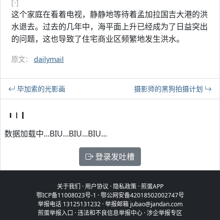
[-]
这个家庭在看着电视，静静地等待着孟加拉国吉大港的洪
水退去。过去的几年中，海平面上升已经成为了日益突出
的问题，这也导致了住宅商业区频繁地发生洪水。
原文：
dailymail
毕加索的光影画
摄影师的黑狗拍摄计划
数据加载中...BIU...BIU...BIU...
登录发吐槽
关于我们
·
用户协议
·
隐私政策
·
煎蛋APP
鄂ICP备11008023号-1
·
鄂公网安备42018502002747号
举报电话 13125131232 · 举报邮箱 jubao@jandan.com
煎蛋举报入口
·
违法和不良信息举报中心
·
涉企举报专区