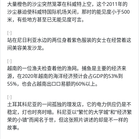
大量橙色的沙尘突然笼罩在科威特上空，这个2011年的
沙尘暴迫使科威特国际机场关闭，那时的能见度小于500
米，有些地方甚至已无能见度可言。
[-]
站在尼日利亚水边的两位身着紫色服装的女士在经营着这
间美容美发沙龙。
[-]
越南的一位渔夫检查着他的渔网。捕鱼是主要的经济来
源，在2020年越南的海洋经济预计会占GDP的53%到
55%，也会占越南出□□易额的60%以上。
[-]
土耳其科尼亚的一间孤独的理发店，它的电力供应仍是不
稳定，灯也时亮时暗。科尼亚以“繁忙的大学城”和“经济繁
荣的小镇”而闻名于世，但这张照片讲述的却是不一样的
故事。