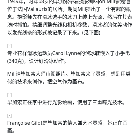
1949年，时年68岁的毕加索带着摄影师Gjon Mili参观他
位于法国Vallauris的居所。期间Mili提出了一个有趣的概
念。摄影师先在滑冰选手的冰刀上装上光源，然后在其表
演时抓拍。精细调整光线和相机参数，滑冰者的优美动作
以发光线条的形式被记录了下来。(见下图)
[-]
专业花样滑冰运动员Carol Lynne的溜冰鞋嵌入了小手电
(340克)，设计好滑冰动作。
Mili请毕加索大师审阅照片。毕加索来了灵感，想到用类
似的技术来创作，把空气作为画布。
[-]
毕加索正在家中进行光影绘画，使用了三重曝光技术。
[-]
Françoise Gilot是毕加索的情人兼艺术灵感，她正在画
画。