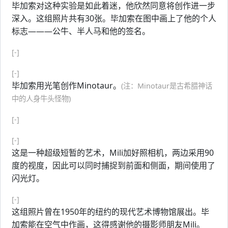
毕加索对这种实验是如此着迷，他欣然同意将创作进一步
深入。这组照片共有30张。毕加索在图中画上了他的个人
标志———公牛、半人马和他的签名。
[-]
[-]
毕加索用光笔创作Minotaur。
(注：Minotaur是古希腊神话
中的人身牛头怪物)
[-]
[-]
这是一种超级短暂的艺术，Mili加好照相机，两边采用90
度的视度，因此可以同时捕捉到前面和侧面，期间使用了
闪光灯。
[-]
这组照片曾在1950年的纽约的现代艺术博物馆展出。毕
加索能在空气中作画，这得感谢他的摄影师朋友Mili。