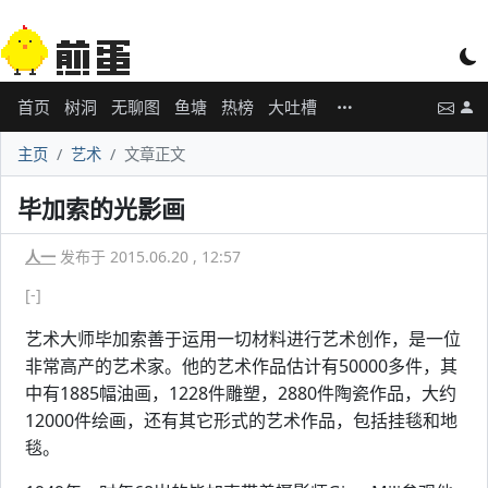
首页
树洞
无聊图
鱼塘
热榜
大吐槽
主页
艺术
文章正文
毕加索的光影画
人一
发布于 2015.06.20 , 12:57
[-]
艺术大师毕加索善于运用一切材料进行艺术创作，是一位
非常高产的艺术家。他的艺术作品估计有50000多件，其
中有1885幅油画，1228件雕塑，2880件陶瓷作品，大约
12000件绘画，还有其它形式的艺术作品，包括挂毯和地
毯。