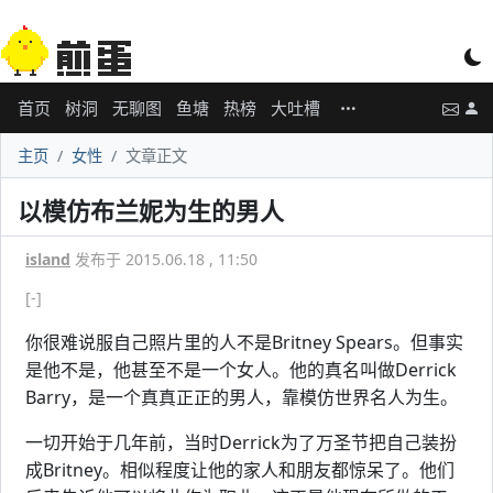
首页
树洞
无聊图
鱼塘
热榜
大吐槽
主页
女性
文章正文
以模仿布兰妮为生的男人
island
发布于 2015.06.18 , 11:50
[-]
你很难说服自己照片里的人不是Britney Spears。但事实
是他不是，他甚至不是一个女人。他的真名叫做Derrick
Barry，是一个真真正正的男人，靠模仿世界名人为生。
一切开始于几年前，当时Derrick为了万圣节把自己装扮
成Britney。相似程度让他的家人和朋友都惊呆了。他们