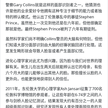
警察Gary Collins就是这样的面部识别者之一，他猜测也
许是他的业余爱好令他拥有这种专注于细节的能力或者独
特的辨认模式。他认出了伦敦暴乱中的暴徒Stephen
Prince，虽然他上一次见到他还是在六年前，但他很确定
那就是他。最终Stephen Prince被判了六年有期徒刑。
虽然科学家们尚不明确Collins警员的大脑有何特别，但他
们知道大部分面部识别由大脑的纺锤状脑回进行处理。这
里发生畸形就会导致人脸盲或者产生面部幻觉。
进化心理学家对此尤为感兴趣，因为脸与我们对世界的理
解有关。新生儿在出生两天后就能辨认出它的母亲，有些
六个月大的婴儿能够认出其他人的脸。那些擅长认脸的人
更外向，也能更快地获得别人的信任。
2011年，东伦敦大学的心理学家Ash Jansari征集了700名
伦敦科学博物馆的参观者，让这些年龄在6-74岁之间的人
参与剑桥人脸记忆测试，结果发现大约有百分之一的人是
超级面部识别者。研究还发现所有人类处理面部信息的方