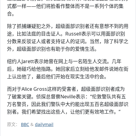
式都一样——他们将脸看作整体而不是一系列个体的集
合。
除了抓捕嫌疑犯之外，超级面部识别者还有意想不到的用
途，比如法庭的目击证人。Russell表示可以用面部识别
分数来反驳证人或者支持证人的证词。当然，除了科学之
外，超级面部识别也有助于你的爱情生活。
纽约人Jarett表示她曾在网上与一名陌生人交流。几年
后，她碰巧给他指路。她回家后立刻给他发邮件说她在街
上认出他了，最后他们开始在现实生活中约会。
而对于Alice Gross这样的受害者，超级面部识别者成为
了破案关键。侦探总督察Neville表示：“伦敦警队共有五
万名警员，因此我们警队中大约能出现五百名超级面部识
别者。我们希望找出这些人，让他们更有效地工作。”
原文：
BBC
&
dailymail