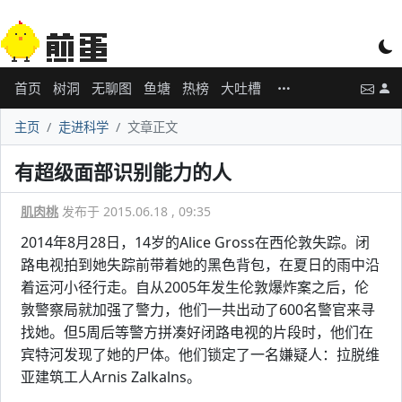
首页
树洞
无聊图
鱼塘
热榜
大吐槽
主页
走进科学
文章正文
有超级面部识别能力的人
肌肉桃
发布于 2015.06.18 , 09:35
2014年8月28日，14岁的Alice Gross在西伦敦失踪。闭
路电视拍到她失踪前带着她的黑色背包，在夏日的雨中沿
着运河小径行走。自从2005年发生伦敦爆炸案之后，伦
敦警察局就加强了警力，他们一共出动了600名警官来寻
找她。但5周后等警方拼凑好闭路电视的片段时，他们在
宾特河发现了她的尸体。他们锁定了一名嫌疑人：拉脱维
亚建筑工人Arnis Zalkalns。