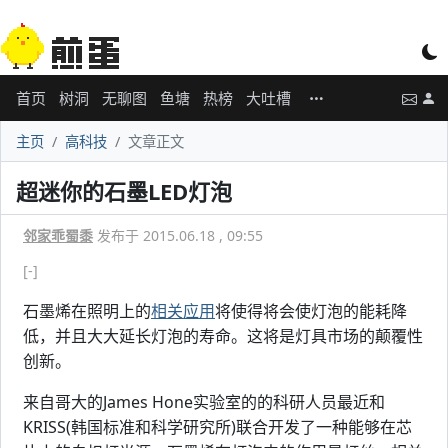
首页
树洞
无聊图
鱼塘
热榜
大吐槽
主页
高科技
文章正文
超迷你的石墨LED灯泡
邻家乖蜀黍
发布于 2015.06.18 , 09:55
[-]
石墨烯在照明上的
相关应用
将使得将会使灯泡的能耗降
低，并且大大延长灯泡的寿命。这将是灯具市场的颠覆性
创新。
来自哥大的James Hone实验室的的科研人员最近和
KRISS(韩国标准和科学研究所)联合开发了一种能够在芯