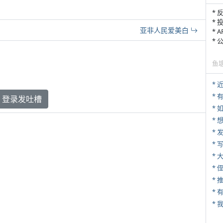
* 
* 
亚非人民爱美白
* 
*
鱼
*
* 
登录发吐槽
*
*
* 
*
* 
*
*