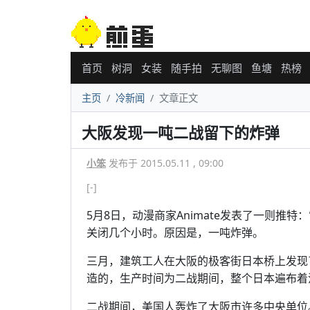
首页
树洞
女装
随手拍
无聊图
鱼塘
热榜
主页
冷新闻
文章正文
大阪发现一吨二战留下的炸弹
小笨
发布于 2015.05.11 , 09:00
[-]
5月8日，动漫商家Animate发表了一则推特：
关闭几个小时。原因是，一吨炸弹。
三月，建筑工人在大阪的极客街日本桥上发现
造的，生产时间为二战期间，整个日本遍布着
二战期间，美国人轰炸了大阪市许多中央单位。