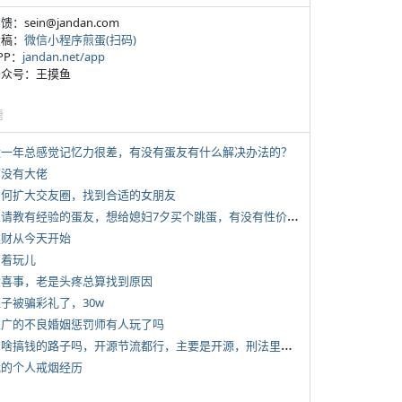
反馈：sein@jandan.com
投稿：
微信小程序煎蛋(扫码)
APP：
jandan.net/app
 公众号：王摸鱼
塘
 近一年总感觉记忆力很差，有没有蛋友有什么解决办法的？
有没有大佬
 如何扩大交友圈，找到合适的女朋友
*
想请教有经验的蛋友，想给媳妇7夕买个跳蛋，有没有性价比高的推荐
 发财从今天开始
写着玩儿
 大喜事，老是头疼总算找到原因
侄子被骗彩礼了，30w
 推广的不良婚姻惩罚师有人玩了吗
*
有啥搞钱的路子吗，开源节流都行，主要是开源，刑法里的咱不做
 我的个人戒烟经历