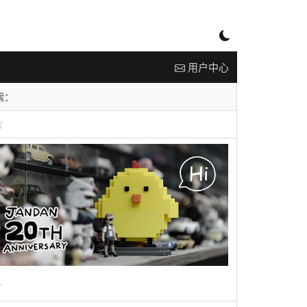
用户中心
告
广