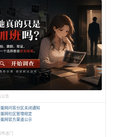
务公告
煎蛋网问答分区关闭通知
煎蛋网社区管理规定
煎蛋网官方渠道公示
蛋传送门