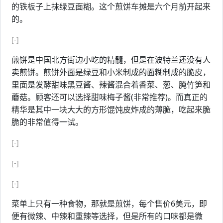
的铁板子上抹绿豆面糊。这个煎饼车摊是六个月前开起来
的。
[-]
煎饼是中国北方街边小吃的精髓，但是在波特兰还没有人
卖煎饼。煎饼外面是绿豆和小米制成的面糊制成的脆皮，
里面是发酵甜味黑豆酱、辣酱混合着香菜、葱、腌竹笋和
蘑菇。顾客还可以选择甜味梅子酱(非常推荐)。而真正的
精华是其中一块大大的方形馄饨皮炸成的薄脆，吃起来脆
脆的非常值得一试。
[-]
[-]
[-]
菜单上只有一种食物，那就是煎饼，每个售价6美元，即
便有微辣、中辣和重辣等选择，但是所有的口味都是微