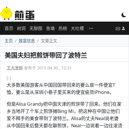
首页
树洞
无聊图
鱼塘
热榜
大吐槽
主页
致富信息
文章正文
美国夫妇把煎饼带回了波特兰
王大发财
发布于 2015.04.30 , 12:31
[-]
大多数美国游客从中国回国带回来的要么是一件便宜T
恤，要么是从深圳小巷子里买来的便宜偷货iPhone。
但是Alisa Grandy把中国天津的煎饼带了回来。他们在家
乡当地开了个车上煎饼摊Bing Mi，把这种在中国让他们
爱不释手的美食带到了波特兰。Alisa的丈夫Neal说老婆
从中国回来后整天都在聊煎饼，Neal一边说着一边往滚烫