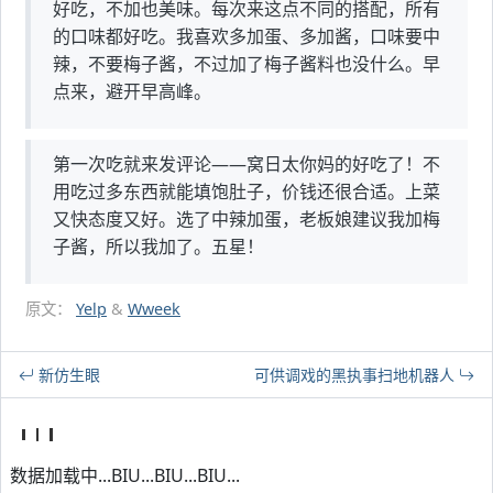
好吃，不加也美味。每次来这点不同的搭配，所有
的口味都好吃。我喜欢多加蛋、多加酱，口味要中
辣，不要梅子酱，不过加了梅子酱料也没什么。早
点来，避开早高峰。
第一次吃就来发评论——窝日太你妈的好吃了！不
用吃过多东西就能填饱肚子，价钱还很合适。上菜
又快态度又好。选了中辣加蛋，老板娘建议我加梅
子酱，所以我加了。五星！
原文：
Yelp
&
Wweek
新仿生眼
可供调戏的黑执事扫地机器人
数据加载中...BIU...BIU...BIU...