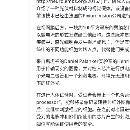
http://neuro.embs.org/2015
介绍了一种光伏材料制成的视觉假体，该设备
前该技术已经由法国的Pixium Vision公
在视网膜后方，一块约100平方毫米的薄膜
以微电流的形式发送给其他细胞。这些脉冲是
疾病中，感光细胞会发生损坏或死亡，但是其
统中的不同功能细胞为切入点，代替他们完成
来自斯坦福的Daniel Palanker实验室的H
用于传输现实的图像，并对植入芯片进行供电
个光电二极管和一个刺激电极。环境光无法用
率的红外光。
在进行人体试验时，受试者会带上一个包含录像
processor”，能够将录像记录转换为红
后，会继续刺激相应的细胞。在之前对老鼠进
受到的电脉冲和他们所使用的芯片产生的刺激
阈值就能保证使用者的安全。