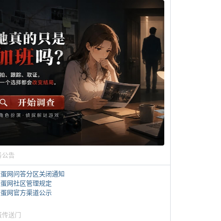
务公告
煎蛋网问答分区关闭通知
煎蛋网社区管理规定
煎蛋网官方渠道公示
蛋传送门