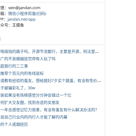
反馈：sein@jandan.com
投稿：
微信小程序煎蛋(扫码)
APP：
jandan.net/app
 公众号：王摸鱼
塘
*
有啥搞钱的路子吗，开源节流都行，主要是开源，刑法里的咱不做
 推广的不良婚姻惩罚师有人玩了吗
 家庭旅行的二三事
 求推荐个百元内的有线鼠标
*
想请教有经验的蛋友，想给媳妇7夕买个跳蛋，有没有性价比高的推荐
侄子被骗彩礼了，30w
 女装如果没有热榜感觉分分钟会错过一个亿
 如何扩大交友圈，找到合适的女朋友
 近一年总感觉记忆力很差，有没有蛋友有什么解决办法的？
 说说自己行业内的内行人才能了解的内幕
 我的个人戒烟经历