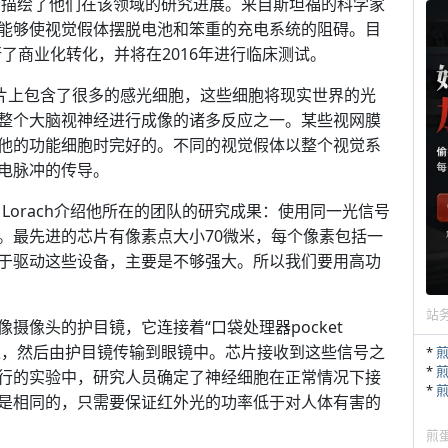
/ )上，研究人员描绘了他们在该领域的研究进展。来自斯坦福的科学家
能够使视觉假体摆脱电池和笨重的充电系统的阻碍。目
司进行了商业化转化，并将在2016年进行临床测试。
芯片上包含了很多的感光细胞，这些细胞将现实世界的光
整个大脑视神经进行成像的诸多反应之一。某些视网膜
他的功能细胞时完好的。不同的视觉假体以整个视觉系
电脉冲的传导。
enri Lorach介绍他所在的团队的研究成果：使用同一光信号
。最先进的芯片有像素点大小70微米，每个像素包括一
于驱动这些设备，主要是不够强大。所以我们要用高功
站
摄像头的护目镜，它连接着“口袋处理器pocket
外图像，然后由护目镜传输到眼镜中。芯片接收到这些信号之
*
*
行的实验中，研究人员确定了神经细胞在正常情况下接
*
是相同的，只需要保证红外光的功率低于对人体有害的
煎