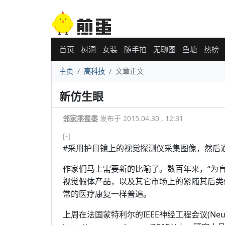
首页
树洞
女装
随手拍
无聊图
鱼塘
热榜
主页
高科技
文章正文
新仿生眼
邻家乖蜀黍
发布于 2015.04.30 , 12:31
[-]
#采用护目镜上的视觉探测仪采集图像，然后
作家们马上需要新的比喻了。数百年来，“为
视觉假体产品，以及其它市场上的紧随其后类
常的医疗康复一样普遍。
上周在法国蒙特利尔的IEEE神经工程会议(Neural E