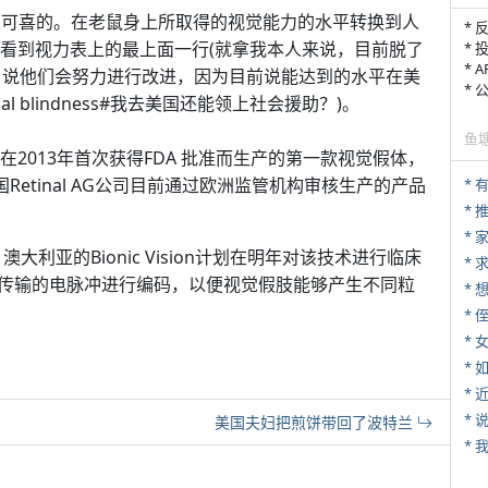
令人可喜的。在老鼠身上所取得的视觉能力的水平转换到人
* 
设备看到视力表上的最上面一行(就拿我本人来说，目前脱了
* 
* 
ach 说他们会努力进行改进，因为目前说能达到的水平在美
*
legal blindness#我去美国还能领上社会援助？)。
鱼
公司在2013年首次获得FDA 批准而生产的第一款视觉假体，
国Retinal AG公司目前通过欧洲监管机构审核生产的产品
*
*
，澳大利亚的Bionic Vision计划在明年对该技术进行临床
*
传输的电脉冲进行编码，以便视觉假肢能够产生不同粒
* 
*
*
*
*
美国夫妇把煎饼带回了波特兰
*