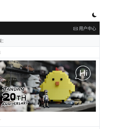
用户中心
告
广