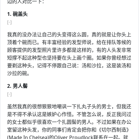
边的人对比一下：
1. 碗盖头
[-]
我真的没办法让自己的头变得这么圆，真的就是让你头上
顶着个碗而已。有丰富经验的发型师说，给在排队等候的
顾客提供的发型照片里许多都是这样的，有的人头发非常
短撑不起这种型也坚持要在头上画个圈。如果你曾经想过
要剃这种头，记得不停跟自己说：汤和沙拉，这是装汤和
沙拉的碗。
2. 男人髻
[-]
虽然我真的很想狠狠地嘲讽一下扎丸子头的男士，但我还
是不得不承认这是嫉妒心作怪。不管怎么说，反正我问过
的女士都似乎很喜欢一个扎圆髻的男人。不过如果在办公
室留这种头发，你的同事们肯定会把你和《切尔西制造》
(Made In Chelsea)的Oliver Proudlock联系在一起。就