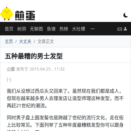
首页
树洞
无聊图
鱼塘
热榜
大吐槽
主页
大丈夫
文章正文
五种最糟的男士发型
小笨
发布于 2015.04.25 , 11:32
[-]
我们从没想过西瓜头又回来了。虽然现在我们都是成人，
但现在越来越多男人去理发店让造型师理这种发型，而不
再赶21世纪的潮流。
同时男子盘上圆发髻也是跨越了世纪的流行文化，走在街
上比较常见。下面列举了五种年度最糟糕发型你可以跟身