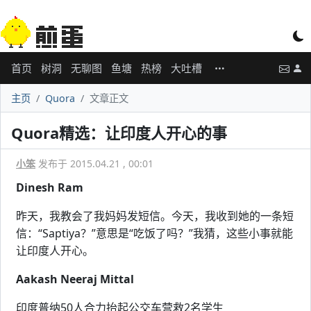
首页
树洞
无聊图
鱼塘
热榜
大吐槽
主页
Quora
文章正文
Quora精选：让印度人开心的事
小笨
发布于 2015.04.21 , 00:01
Dinesh Ram
昨天，我教会了我妈妈发短信。今天，我收到她的一条短
信：“Saptiya？”意思是“吃饭了吗？”我猜，这些小事就能
让印度人开心。
Aakash Neeraj Mittal
印度普纳50人合力抬起公交车营救2名学生