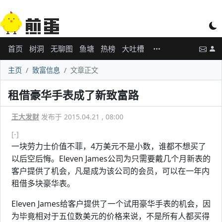
首页
树洞
无聊图
鱼塘
热榜
大吐槽
主页
致富信息
文章正文
租借豪华手表成了新致富路
王大发财
发布于 2015.04.21 , 08:00
[-]
一块劳力士价值不菲，4万美元不是小数，谁都不想买了
以后空后悔。Eleven James公司为只需要戴几个月新表的
客户提供了机会，凡是成为该公司的会员，可以在一年内
租借多块豪华表。
Eleven James给客户提供了一个试用豪华手表的机会，因
为毕竟相对于五位数美元的价格来说，不是所有人都买得