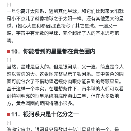
[-]
一旦你离开太阳系，遇到其他星球，和它们比起来太阳就
是小不点儿了就像地球之于太阳一样。还有其他更大的星
球，(如心大星和参宿四)直接秒了其它星球。一遍又一
遍，宇宙中有无数的星球，完全超出了人的基本思考范
畴。
10．你能看到的星星都在黄色圈内
[-]
当然，星球是巨大的。但是银河系，又一遍，简直是令人
难以置信的大。这张图完整显示了银河系。其中黄色的圆
圈可能包含了不借助望远镜你肉眼你能看到的每颗星星。
基于这样一个事实，在理想条件下，南半球的人们可以看
到特别明亮的恒星系统船底座海山二星，但在大多数地
方，黄色圆圈的范围将缩小很多。
11．银河系只是十亿分之一
[-]
浩瀚宇宙中，银河系只是数以十亿计星系中的一个。最