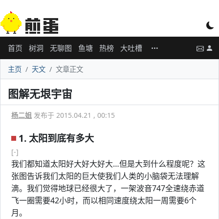
首页
树洞
无聊图
鱼塘
热榜
大吐槽
主页
天文
文章正文
图解无垠宇宙
杨二姐
发布于 2015.04.21 , 00:15
1. 太阳到底有多大
[-]
我们都知道太阳好大好大好大…但是大到什么程度呢？这
张图告诉我们太阳的巨大使我们人类的小脑袋无法理解
滴。我们觉得地球已经很大了，一架波音747全速绕赤道
飞一圈需要42小时，而以相同速度绕太阳一周需要6个
月。