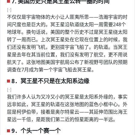
7. 美国历史只是冥王星公转一圈的时间
[-]
不仅仅是宇宙物体的大小让人匪夷所思——浩瀚宇宙的时
间尺度也是巨大的。冥王星沿轨道绕太阳一周需要248个
地球年。换句话说，美国的整个历史不过是冥王星绕太阳
转了一周而已。上次冥王星处在它现在位置上的时候，我
们还没有发明飞机，更别提宇宙飞船了。的轨道。当冥王
星是去年在其当前位置，我们没有发明了航空，更不用说
航天了。这张地图美国宇航局公布了新视野号团队的预期
调查在7月成为第一个宇宙飞船去冥王星。
8．冥王星不只是在太阳系边缘
[-]
我们许多人认为又冷又小的冥王星是太阳系外缘的，事实
远非如此，冥王星的轨道在这张地图的蓝色小框中心。外
层是柯伊伯带，接着是奥尔特星云——其延伸范围比海王
星远一千倍，是距我们第二近的恒星距离的一半远。
9．个头一个赛一个