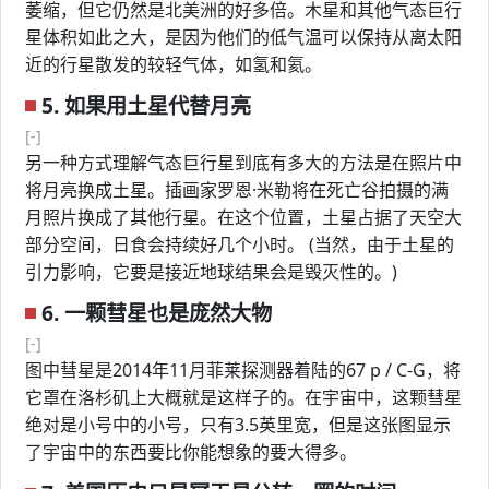
萎缩，但它仍然是北美洲的好多倍。木星和其他气态巨行
星体积如此之大，是因为他们的低气温可以保持从离太阳
近的行星散发的较轻气体，如氢和氦。
5. 如果用土星代替月亮
[-]
另一种方式理解气态巨行星到底有多大的方法是在照片中
将月亮换成土星。插画家罗恩·米勒将在死亡谷拍摄的满
月照片换成了其他行星。在这个位置，土星占据了天空大
部分空间，日食会持续好几个小时。 (当然，由于土星的
引力影响，它要是接近地球结果会是毁灭性的。)
6. 一颗彗星也是庞然大物
[-]
图中彗星是2014年11月菲莱探测器着陆的67 p / C-G，将
它罩在洛杉矶上大概就是这样子的。在宇宙中，这颗彗星
绝对是小号中的小号，只有3.5英里宽，但是这张图显示
了宇宙中的东西要比你能想象的要大得多。