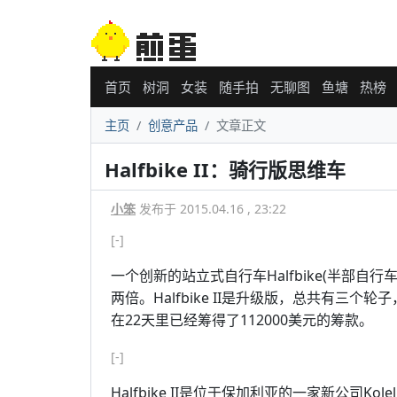
首页
树洞
女装
随手拍
无聊图
鱼塘
热榜
主页
创意产品
文章正文
Halfbike II：骑行版思维车
小笨
发布于 2015.04.16 , 23:22
[-]
一个创新的站立式自行车Halfbike(半部自行车
两倍。Halfbike II是升级版，总共有三
在22天里已经筹得了112000美元的筹款。
[-]
Halfbike II是位于保加利亚的一家新公司Kolelin