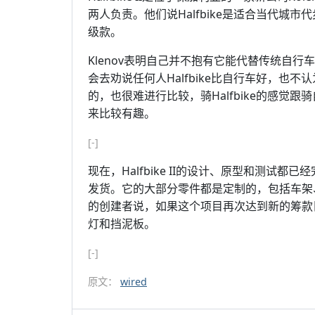
两人负责。他们说Halfbike是适合当代城市
级款。
Klenov表明自己并不抱有它能代替传统自
会去劝说任何人Halfbike比自行车好，也
的，也很难进行比较，骑Halfbike的感觉
来比较有趣。
[-]
现在，Halfbike II的设计、原型和测试都已
发货。它的大部分零件都是定制的，包括车架
的创建者说，如果这个项目再次达到新的筹款目标
灯和挡泥板。
[-]
原文：
wired