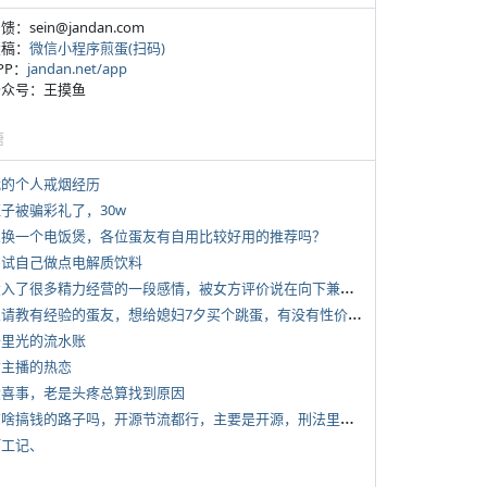
反馈：sein@jandan.com
投稿：
微信小程序煎蛋(扫码)
APP：
jandan.net/app
 公众号：王摸鱼
塘
 我的个人戒烟经历
侄子被骗彩礼了，30w
 想换一个电饭煲，各位蛋友有自用比较好用的推荐吗？
 尝试自己做点电解质饮料
*
投入了很多精力经营的一段感情，被女方评价说在向下兼容我，感觉有点破防
*
想请教有经验的蛋友，想给媳妇7夕买个跳蛋，有没有性价比高的推荐
 千里光的流水账
女主播的热恋
 大喜事，老是头疼总算找到原因
*
有啥搞钱的路子吗，开源节流都行，主要是开源，刑法里的咱不做
打工记、