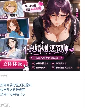
务公告
煎蛋网问答分区关闭通知
煎蛋网社区管理规定
煎蛋网官方渠道公示
蛋传送门