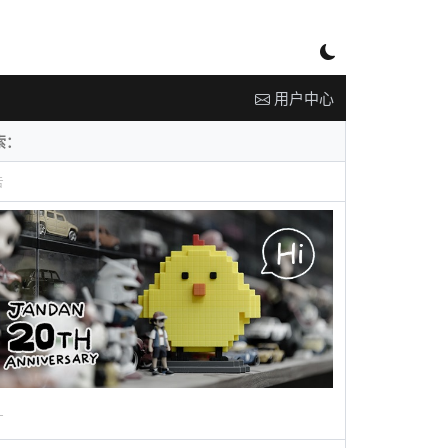
用户中心
告
广