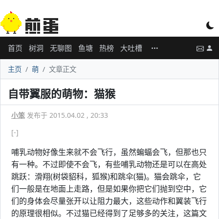
首页
树洞
无聊图
鱼塘
热榜
大吐槽
主页
萌
文章正文
自带翼服的萌物：猫猴
小笨
发布于 2015.04.02 , 20:33
[-]
哺乳动物好像生来就不会飞行，虽然蝙蝠会飞，但那也只
有一种。不过即使不会飞，有些哺乳动物还是可以在高处
跳跃：滑翔(树袋貂科，狐猴)和跳伞(猫)。猫会跳伞，它
们一般是在地面上走路，但是如果你把它们抛到空中，它
们的身体会尽量张开以让阻力最大，这些动作和翼装飞行
的原理很相似。不过猫已经得到了足够多的关注，这篇文