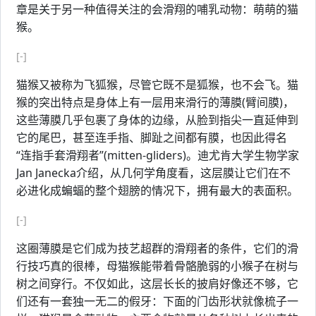
章是关于另一种值得关注的会滑翔的哺乳动物：萌萌的猫
猴。
[-]
猫猴又被称为飞狐猴，尽管它既不是狐猴，也不会飞。猫
猴的突出特点是身体上有一层用来滑行的薄膜(臂间膜)，
这些薄膜几乎包裹了身体的边缘，从脸到指尖一直延伸到
它的尾巴，甚至连手指、脚趾之间都有膜，也因此得名
“连指手套滑翔者”(mitten-gliders)。迪尤肯大学生物学家
Jan Janecka介绍，从几何学角度看，这层膜让它们在不
必进化成蝙蝠的整个翅膀的情况下，拥有最大的表面积。
[-]
这圈薄膜是它们成为技艺超群的滑翔者的条件，它们的滑
行技巧真的很棒，母猫猴能带着骨骼脆弱的小猴子在树与
树之间穿行。不仅如此，这层长长的披肩好像还不够，它
们还有一套独一无二的假牙：下面的门齿形状就像梳子一