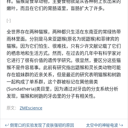
样。猫猴是食草动物，主要食物就是从各种树上长出来的
嫩叶，而且在它们的胃肠道里，盲肠扩大了许多。
[-]
全世界存在两种猫猴，两种都只生活在东南亚的常绿热带
雨林里面。分别是马来亚鼯猴(原名为斑鼯猴)和菲律宾的
猫猴。因为它们怕生、很难找，只有少许文献记载了它们
的栖息地和生活方式。然而，在过去的几年中有科学家对
它进行了很有价值的遗传学研究。很显然，要区分这些猫
猴不是件容易事。此前有研究指出鼯猴和灵长类动物可能
存在姐妹群的近亲关系，但是最近的研究表明猫猴和树鼩
一起构成了单系群，这个群被标记在巽他兽类
(Sundatheria)类目里，因为通过对牙齿的分支系统分析
发现，猫猴和树鼩的牙齿里的分子有相关性。
原文：
ZMEscience
倒胃口的实验发现了皮肤强韧的原因
太空中的神秘电波