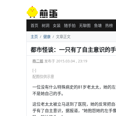
首页
树洞
女装
随手拍
无聊图
鱼塘
热榜
主页
健康
文章正文
都市怪谈：一只有了自主意识的手
杨二姐
发布于 2015.03.04 , 23:19
[-]
配图仅供示意
一位没有什么特殊病史的81岁老太太，她的
不是她自己的手。
这位老太太被立马送到了医院，她的反常把自
乎有了自主意识，据报道，“她抱怨她的左手