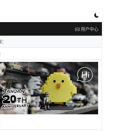
用户中心
告
广