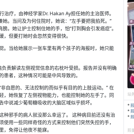
治疗，由神经学家Dr. Hakan Ay担任她的主治医师。
揍她。当问及为何住院时，她说：“左手要把我掐死。”
肩膀。她让护士控制住她的手，怕“打到胸会引发癌症”。
缓，但要打她时会忽然变得很快。
觉。当给她展示一张车里有两个孩子的海报时，她只能
大脑负责解读左侧视觉信息的右枕叶受损。报告并没有明确
的患者，这种情况可能是中风导致的。
非自愿的、无法控制的而似乎有目的的上肢运动。” 在
站
轻，她恢复了左侧视物能力，也能控制她的左手了。同
告中说减少葡萄糖吸收的大脑区域似乎损坏。
*
*
这种邪手的病人就没那么幸运了。 这种病目前还没有治
*
须使用一些同样奇怪的方式来控制他们突然失控的手，
里，免得让他夜不能寐。
煎