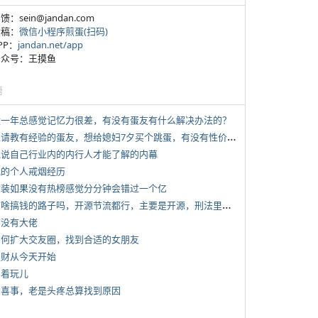
反馈：sein@jandan.com
投稿：
微信小程序煎蛋(扫码)
APP：
jandan.net/app
 公众号：王摸鱼
塘
 近一年总感觉记忆力很差，有没有蛋友有什么解决办法的？
*
想请教有经验的蛋友，想给媳妇7夕买个跳蛋，有没有性价比高的推荐
 说说自己行业内的内行人才能了解的内幕
 我的个人戒烟经历
 女装如果没有热榜感觉分分钟会错过一个亿
*
有啥搞钱的路子吗，开源节流都行，主要是开源，刑法里的咱不做
有没有大佬
 如何扩大交友圈，找到合适的女朋友
 发财从今天开始
写着玩儿
 大喜事，老是头疼总算找到原因