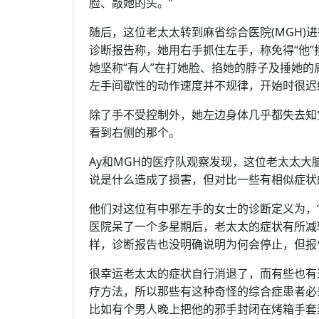
脸、敲她的头。”
随后，这位老太太转到麻省综合医院(MGH)进行
诊断报告称，她用右手抓住左手，称免得“他”
她坚称“有人”在打她脸、掐她的脖子及捶她的
左手间歇性的动作速度并不规律，开始时很迟
除了手不受控制外，她左边身体几乎都失去知
看到右侧的那个。
Ay和MGH的医疗队观察发现，这位老太太
说是什么造成了损害，但对比一些有相似症状
他们对这位有中邪左手的女士的诊断定义为，“
医院呆了一个多星期后，老太太的症状有所减
样，诊断报告也没明确说明为何会停止，但报
很幸运老太太的症状自行消退了，而有些也有
疗方法，所以那些有这种奇怪的综合症患者必
比如有个男人晚上把他的邪手封闭在烤箱手套