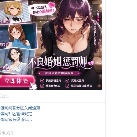
务公告
煎蛋网问答分区关闭通知
煎蛋网社区管理规定
煎蛋网官方渠道公示
蛋传送门