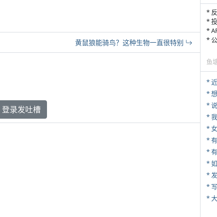
* 
* 
* 
*
黄鼠狼能骑鸟？这种生物一直很特别
鱼
*
*
登录发吐槽
*
*
* 
*
*
* 
*