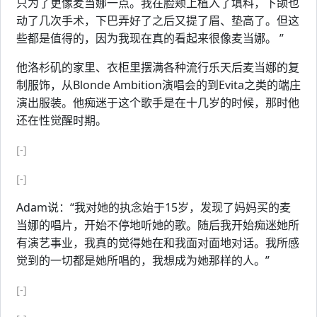
只为了更像麦当娜一点。我在脸颊上植入了填料，下颌也
动了几次手术，下巴弄好了之后又提了眉、垫高了。但这
些都是值得的，因为我现在真的看起来很像麦当娜。 ”
他洛杉矶的家里、衣柜里摆满各种流行乐天后麦当娜的复
制服饰，从Blonde Ambition演唱会的到Evita之类的端庄
演出服装。他痴迷于这个歌手是在十几岁的时候，那时他
还在性觉醒时期。
[-]
[-]
Adam说：“我对她的执念始于15岁，发现了妈妈买的麦
当娜的唱片，开始不停地听她的歌。随后我开始痴迷她所
有演艺事业，我真的觉得她在和我面对面地对话。我所感
觉到的一切都是她所唱的，我想成为她那样的人。”
[-]