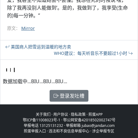
爱，我甚至不知道她会不会懂。我想在死的时候说‘嘿，
除了我再没别人能做到’。是的，我做到了，我享受(生命
的)每一分钟。”
原文：
Mirror
美国商人把雪运到温暖的地方卖
WHO建议：每天听音乐不要超过1小时
数据加载中...BIU...BIU...BIU...
登录发吐槽
关于我们
·
用户协议
·
隐私政策
·
煎蛋APP
鄂ICP备11008023号-1
·
鄂公网安备42018502002747号
举报电话 13125131232 · 举报邮箱 jubao@jandan.com
煎蛋举报入口
·
违法和不良信息举报中心
·
涉企举报专区