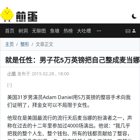
首页
树洞
无聊图
鱼塘
热榜
大吐槽
主页
整形
文章正文
就是任性：男子花5万英镑把自己整成麦当娜
小笨
发布于 2015.02.28 , 18:00
[-]
美国31岁男演员Adam Daniel用5万英镑的整容手术向我
们证明了，拜金女可以不局限于女性。
他现在是美国最流行的流行天后麦当娜的扮演者之一，声
称在过去的十二年里参加过4000场演出。他说：“我几乎
把我的整个人生、整个钱包、所有的钱都贡献给了整容，