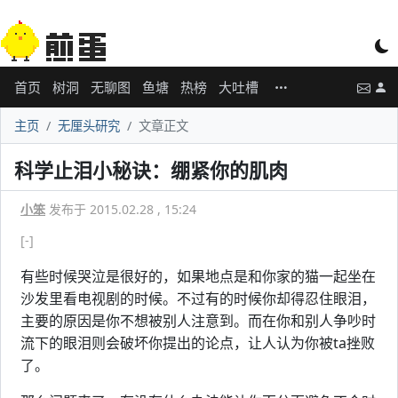
首页
树洞
无聊图
鱼塘
热榜
大吐槽
主页
无厘头研究
文章正文
科学止泪小秘诀：绷紧你的肌肉
小笨
发布于 2015.02.28 , 15:24
[-]
有些时候哭泣是很好的，如果地点是和你家的猫一起坐在
沙发里看电视剧的时候。不过有的时候你却得忍住眼泪，
主要的原因是你不想被别人注意到。而在你和别人争吵时
流下的眼泪则会破坏你提出的论点，让人认为你被ta挫败
了。