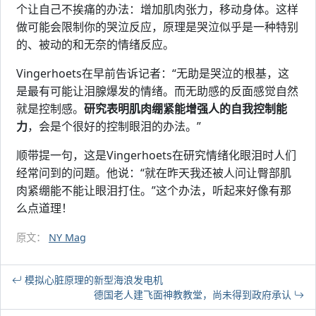
个让自己不挨痛的办法：增加肌肉张力，移动身体。这样
做可能会限制你的哭泣反应，原理是哭泣似乎是一种特别
的、被动的和无奈的情绪反应。
Vingerhoets在早前告诉记者：“无助是哭泣的根基，这
是最有可能让泪腺爆发的情绪。而无助感的反面感觉自然
就是控制感。
研究表明肌肉绷紧能增强人的自我控制能
力
，会是个很好的控制眼泪的办法。”
顺带提一句，这是Vingerhoets在研究情绪化眼泪时人们
经常问到的问题。他说：“就在昨天我还被人问让臀部肌
肉紧绷能不能让眼泪打住。”这个办法，听起来好像有那
么点道理！
原文：
NY Mag
模拟心脏原理的新型海浪发电机
德国老人建飞面神教教堂，尚未得到政府承认