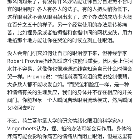
那么问题来了，有没有什么办法能让你百分百避免不合时
宜的眼泪呢？各人有各人的法子。有的人把头稍微低下，
这样眼泪就不会从眼泪飙出来了，这个办法的成功率大概
在百分之五十的样子。另一个经常使用的办法是转移痛
苦，比如捏鼻梁或者掐拇指和食指中间的网状皮肤，用力
地掐那个地方能让你在哭泣的时候立刻止住眼泪。
没人会专门研究如何让自己的眼泪停下来，但神经学家
Robert Provine指出知道这个技能很重要，因为要止住泪
水并不容易，就像你也很难通过线索知道自己什么时候会
哭一样。Provine说：“情绪崩溃而流泪的意识控制很弱，
大多数人都不能收发自如。”而哭泣和脸红一样，是一种
和情绪有关的生理反应，我们的身体并不存在相应的开关
阀门。你能想象一个人瞬间启动眼泪流动模式，然后瞬间
又收回去吗？
不过，荷兰蒂尔堡大学的研究情绪化眼泪的科学家Ad
Vingerhoets认为，捏、掐的办法可能会有作用。身体的
疼痛可能会影响你痛苦的情绪从而阻止眼泪，但是这里有