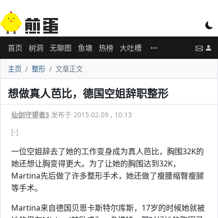
首页
树洞
无聊图
鱼塘
热榜
大吐槽
主页
整形
文章正文
想做真人芭比，德国空姐辞职整形
仙剑守望者3
发布于 2015.02.09 , 10:13
[-]
一位空姐辞去了她的工作变身成为真人芭比，胸围32K的
她还想让胸变得更大。为了让她的胸围达到32K，
Martina先后做了许多整形手术，她还做了瘦腰缩臀瘦腿
等手术。
Martina来自德国贝恩卡斯特尔库斯，17岁的时候她就被