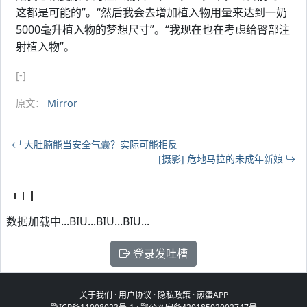
这都是可能的”。“然后我会去增加植入物用量来达到一奶
5000毫升植入物的梦想尺寸”。“我现在也在考虑给臀部注
射植入物”。
[-]
原文：
Mirror
大肚腩能当安全气囊？实际可能相反
[摄影] 危地马拉的未成年新娘
数据加载中...BIU...BIU...BIU...
登录发吐槽
关于我们
·
用户协议
·
隐私政策
·
煎蛋APP