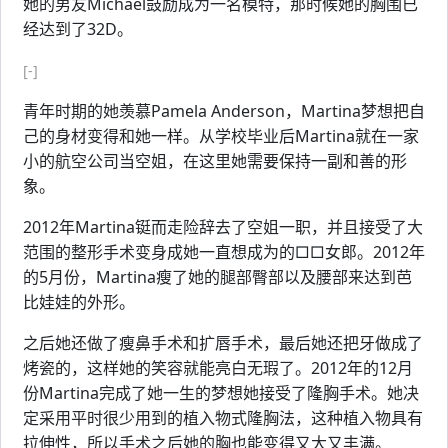
她的男友Michael鼓励成为一名模特，那时候她的胸围已
经达到了32D。
[-]
青年时期的她羡慕Pamela Anderson，Martina梦想把自
己的身材变得和她一样。从学校毕业后Martina就在一家
小的航空公司当空姐，在这里她需要保持一副和善的形
象。
2012年Martina铤而走险辞去了空姐一职，并且接受了大
范围的整形手术变身成她一直想成为的□□女郎。2012年
的5月份，Martina瘦了她的腿部臀部以及腰部来达到芭
比娃娃的外形。
之后她还做了瘦鼻手术和扩唇手术，最后她还把牙做成了
烤瓷的，这样她的笑容就能亮白无瑕了。2012年的12月
份Martina完成了她一生的梦想她接受了隆胸手术。她决
定采用平时很少用到的植入物式隆胸法，这种植入物具有
拉伸性，所以手术之后她的胸也能变得又大又丰满。