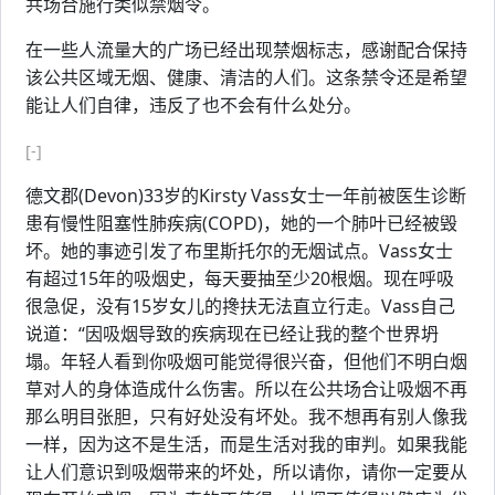
共场合施行类似禁烟令。
在一些人流量大的广场已经出现禁烟标志，感谢配合保持
该公共区域无烟、健康、清洁的人们。这条禁令还是希望
能让人们自律，违反了也不会有什么处分。
[-]
德文郡(Devon)33岁的Kirsty Vass女士一年前被医生诊断
患有慢性阻塞性肺疾病(COPD)，她的一个肺叶已经被毁
坏。她的事迹引发了布里斯托尔的无烟试点。Vass女士
有超过15年的吸烟史，每天要抽至少20根烟。现在呼吸
很急促，没有15岁女儿的搀扶无法直立行走。Vass自己
说道：“因吸烟导致的疾病现在已经让我的整个世界坍
塌。年轻人看到你吸烟可能觉得很兴奋，但他们不明白烟
草对人的身体造成什么伤害。所以在公共场合让吸烟不再
那么明目张胆，只有好处没有坏处。我不想再有别人像我
一样，因为这不是生活，而是生活对我的审判。如果我能
让人们意识到吸烟带来的坏处，所以请你，请你一定要从