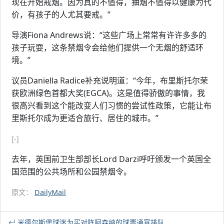
现在开始戒烟。因为真的不值得，抽烟不值得以健康为代
价，有孩子的人尤其要戒。”
导演Fiona Andrews说：“这些广场上常常有许许多多的
孩子玩耍，这条禁烟令会给他们提供一个无烟的舒适环
境。”
议员Daniella Radice补充说明道：“今年，布里斯托尔荣
获欧洲绿色首都大奖(EGCA)。这是值得骄傲的事情，我
很高兴看到这个能改变人们习惯的尝试性政策，它能让布
里斯托尔成为更适合旅行、居住的城市。”
[-]
去年，英国前卫生部部长Lord Darzi呼吁颁发一个英国全
国范围的公共场所和公园禁烟令。
原文：
DailyMail
米德尔斯堡球迷为买对阵阿森纳的球票通宵排队