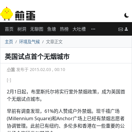
首页
树洞
无聊图
鱼塘
热榜
大吐槽
主页
环境及气候
文章正文
英国试点首个无烟城市
小笨
发布于 2015.02.03 , 00:10
[-]
2月1日起，布里斯托尔将实行室外禁烟政策，成为英国首
个无烟试点城市。
早前有调查发现，61%的人赞成户外禁烟。现千禧广场
(Millennium Square)和Anchor广场上已经有禁烟志愿者
协调管理。此前已有纽约、多伦多和香港在一些重要的公