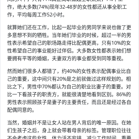
作，绝大多数(74%)现年32-48岁的女性都还从事全职工
作，平均每周工作52小时。
就算她们还在工作，比起一起毕业的男同学来说也做了更
多意想不到的牺牲。当年她们毕业的时候，超过一半的男
性表示希望自己的职场路走得比配偶更高，只有10%的女
性希望自己的事业能好过伴侣。大多数女性都表示她们想
要拥有平等的婚姻，夫妻双方的事业都受到同等重视。
然而她们很多人都错了，约40%的女性表示配偶事业比自
己的重要，这中间只有20%是之前就做过这样规划的。相
比之下，男性中70%都认为自己的职业比妻子的重要。对
比一下看孩子的职责方，就能很清楚地看到区别。86%的
男性表示照顾孩子是妻子的主要责任，而且还是经过各自
配偶同意的。
当然，婚姻并不是让女人站在男人背后的唯一原因。在她
们生孩子之后，身上就会带着母亲的标签。管理职位往往
不会考虑这些女性，体力活不安排，减少工作时间，重要