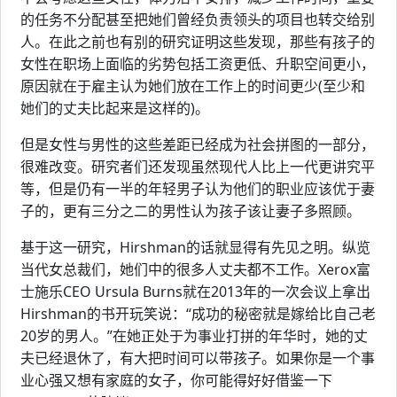
的任务不分配甚至把她们曾经负责领头的项目也转交给别
人。在此之前也有别的研究证明这些发现，那些有孩子的
女性在职场上面临的劣势包括工资更低、升职空间更小，
原因就在于雇主认为她们放在工作上的时间更少(至少和
她们的丈夫比起来是这样的)。
但是女性与男性的这些差距已经成为社会拼图的一部分，
很难改变。研究者们还发现虽然现代人比上一代更讲究平
等，但是仍有一半的年轻男子认为他们的职业应该优于妻
子的，更有三分之二的男性认为孩子该让妻子多照顾。
基于这一研究，Hirshman的话就显得有先见之明。纵览
当代女总裁们，她们中的很多人丈夫都不工作。Xerox富
士施乐CEO Ursula Burns就在2013年的一次会议上拿出
Hirshman的书开玩笑说：“成功的秘密就是嫁给比自己老
20岁的男人。”在她正处于为事业打拼的年华时，她的丈
夫已经退休了，有大把时间可以带孩子。如果你是一个事
业心强又想有家庭的女子，你可能得好好借鉴一下