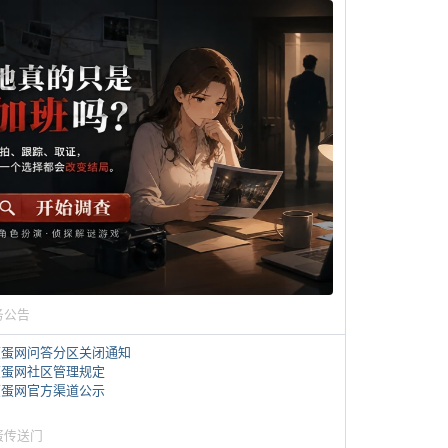
务公告
煎蛋网问答分区关闭通知
煎蛋网社区管理规定
煎蛋网官方渠道公示
蛋传送门