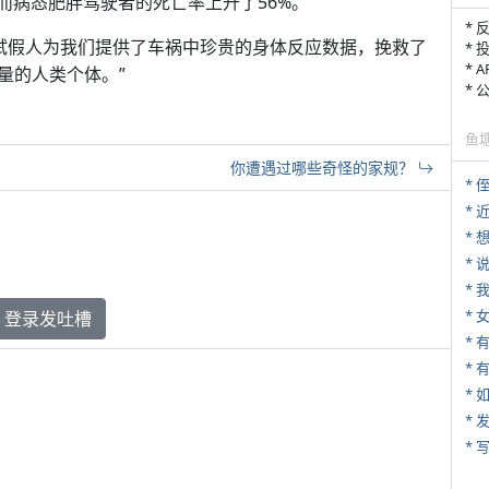
而病态肥胖驾驶者的死亡率上升了56%。
* 
：“撞击测试假人为我们提供了车祸中珍贵的身体反应数据，挽救了
* 
* 
量的人类个体。”
*
鱼
你遭遇过哪些奇怪的家规？
* 
*
*
*
*
登录发吐槽
* 
*
*
* 