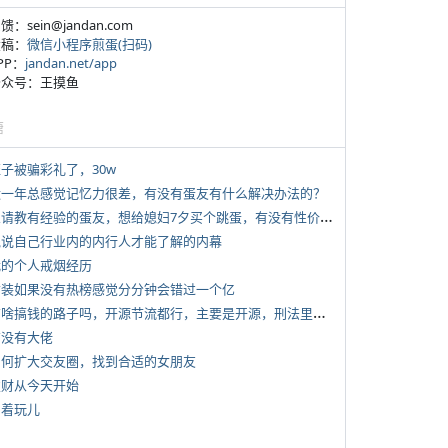
反馈：sein@jandan.com
投稿：
微信小程序煎蛋(扫码)
APP：
jandan.net/app
 公众号：王摸鱼
塘
侄子被骗彩礼了，30w
 近一年总感觉记忆力很差，有没有蛋友有什么解决办法的？
*
想请教有经验的蛋友，想给媳妇7夕买个跳蛋，有没有性价比高的推荐
 说说自己行业内的内行人才能了解的内幕
 我的个人戒烟经历
 女装如果没有热榜感觉分分钟会错过一个亿
*
有啥搞钱的路子吗，开源节流都行，主要是开源，刑法里的咱不做
有没有大佬
 如何扩大交友圈，找到合适的女朋友
 发财从今天开始
写着玩儿