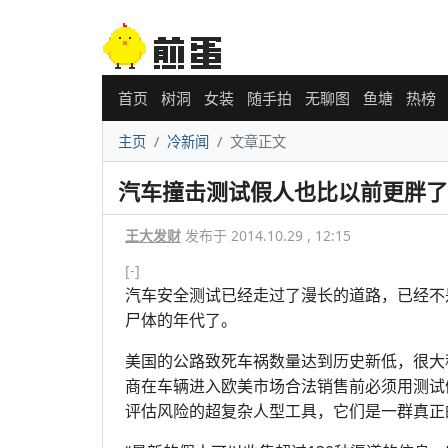
首页
树洞
女装
随手拍
无聊图
鱼塘
热榜
主页
冷新闻
文章正文
汽车撞击测试假人也比以前更胖了
王大发财
发布于 2014.10.29 , 12:15
[-]
汽车安全测试已经走过了漫长的道路，已经不
尸体的年代了。
美国的公路致死车祸数量达到历史新低，很大
商在车辆进入欧美市场合法销售前必须用测试
评估风险的超复杂人型工具，它们是一群真正