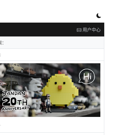
用户中心
告
广