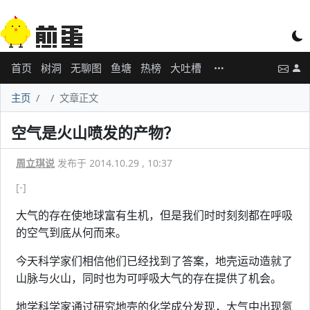
首页
树洞
无聊图
鱼塘
热榜
大吐槽
主页
文章正文
空气是火山喷发的产物？
周立琪说
发布于 2014.10.29 , 10:37
[-]
大气的存在使地球富有生机，但是我们时时刻刻都在呼吸
的空气到底从何而来。
今天科学家们相信他们已经找到了答案，地壳运动造就了
山脉与火山，同时也为可呼吸大气的存在提供了机会。
地学科学家通过研究地壳的化学成分发现，大气中出现氮