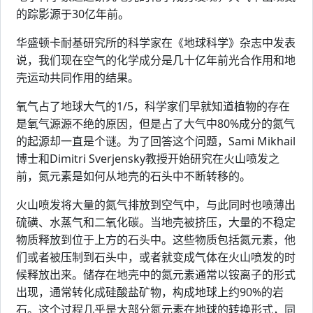
的踪影源于30亿年前。
华盛顿卡耐基研究所的科学家在《地球科学》杂志中发表
说，我们现在空气的化学成分是几十亿年前光合作用和地
壳运动共同作用的结果。
氧气占了地球大气的1/5，科学家们早就知道植物的存在
是氧气源源不绝的原因，但是占了大气中80%成分的氮气
的起源却一直是个谜。为了回答这个问题，Sami Mikhail
博士和Dimitri Sverjensky教授开始研究在火山喷发之
前，氮元素是如何从地壳的石头中不断转移的。
火山喷发将大量的氮气排放到空气中，与此同时也喷薄出
硫磺、水蒸气和二氧化碳。当地壳被挤压，大量的不稳定
物质释放到位于上方的石头中。这些物质包括氮元素，他
们或者被压制到石头中，或者就变成气体在火山喷发的时
候释放出来。储存在地壳中的氮元素通常以铵离子的形式
出现，通常转化成硅酸盐矿物，构成地球上约90%的岩
石。这个过程几乎是大部分氮元素在地球的转换形式，同