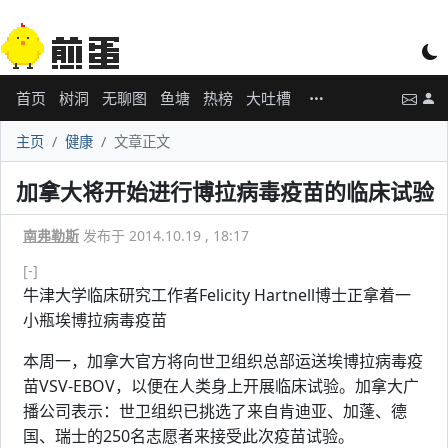
首页
树洞
无聊图
鱼塘
热榜
大吐槽
主页
健康
文章正文
加拿大将开始进行博拉病毒疫苗的临床试验
南弗勒斯
发布于 2014.10.19 , 18:17
[-]
牛津大学临床研究工作者Felicity Hartnell博士正拿着一
小瓶埃博拉病毒疫苗
本周一，加拿大官方将向世卫组织总部运送埃博拉病毒疫
苗VSV-EBOV，以便在人类身上开展临床试验。加拿大广
播公司表示：世卫组织已挑选了来自肯迪亚、加蓬、德
国、瑞士的250名志愿者来接受此次疫苗试验。