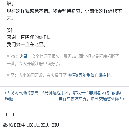
编。
现在这样我感觉不错。我会坚持初衷，让煎蛋这样继续下
去。
[5]
感谢一直陪伴的你们。
我们会一直在这里。
# PS：
火星
一度全封闭了很久。最近colt同学把火星程序折腾了
一番，今天开放注册申请好了。
# 又：应小编们要求，在火星开了
煎蛋8周年集体自爆专帖。
现场直播的慈善：6分钟远程手术，解决一位非洲老人的白内障
难题
自行车套汽车壳，堵死交通憋死你
数据加载中...BIU...BIU...BIU...