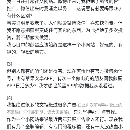
我一直在排斥社交网络。微博出来时我拒绝了新浪的合作
推广，微信出来时我嗤之以鼻——这玩意有必要吗跟QQ
有什么区别？
事实证明是我老了。人们就爱微博微信，喜欢快消费。但
我不愿意把煎蛋变成任何其它的东西，为此拒绝了多次投
资，我不想做大做强。
我心目中的煎蛋应该始终是这样一个小网站，好玩的、有
趣的、轻松的地方。
[3]
但别人都有的咱们还是得有。现在煎蛋也有官方微博微信
号，也有苹果安卓APP。有次一个做电商的朋友问我煎蛋
APP日活多少？我才想起煎蛋APP的数据我从没看过。
[4]
我拒绝过很多软文拒绝过很多广告
(在此再次解释手机版上的
，只为坚持那一点节操。
不靠谱广告年底到期，请大家谅解)
作为一个小网站来说最近两年煎蛋广告收入还行。现在我
们有几个全职编辑，有专门的程序猿，还有一大波热血小