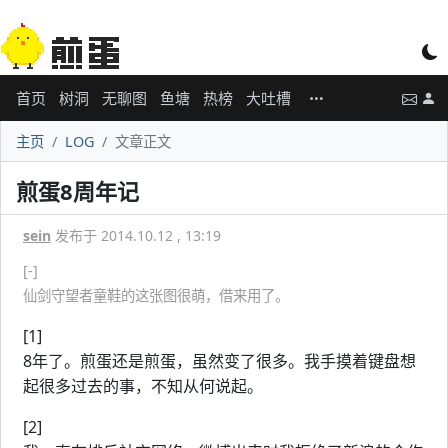
首页
树洞
无聊图
鱼塘
热榜
大吐槽
主页
LOG
文章正文
煎蛋8周年记
sein
发布于 2014.10.12 , 13:19
[-]
仙剑守望者童鞋的这张图很萌，借来用了。
[1]
8年了。煎蛋还是煎蛋，虽然变了很多。我手摸着键盘想
起很多过去的事，不知从何说起。
[2]