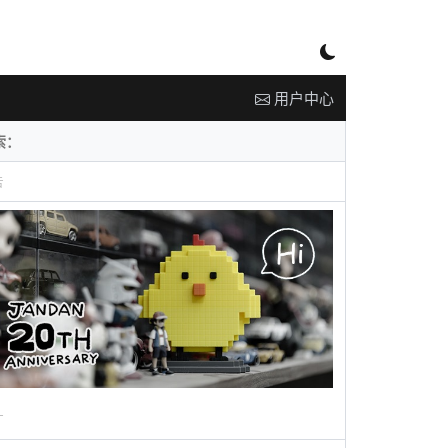
用户中心
告
广