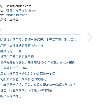
反馈：sein@jandan.com
投稿：
微信小程序煎蛋(扫码)
APP：
jandan.net/app
 公众号：王摸鱼
›
塘
*
有啥搞钱的路子吗，开源节流都行，主要是开源，刑法里的咱不做
 推广的不良婚姻惩罚师有人玩了吗
 家庭旅行的二三事
 求推荐个百元内的有线鼠标
*
想请教有经验的蛋友，想给媳妇7夕买个跳蛋，有没有性价比高的推荐
侄子被骗彩礼了，30w
 女装如果没有热榜感觉分分钟会错过一个亿
 如何扩大交友圈，找到合适的女朋友
 近一年总感觉记忆力很差，有没有蛋友有什么解决办法的？
 说说自己行业内的内行人才能了解的内幕
 我的个人戒烟经历