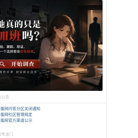
务公告
煎蛋网问答分区关闭通知
煎蛋网社区管理规定
煎蛋网官方渠道公示
蛋传送门