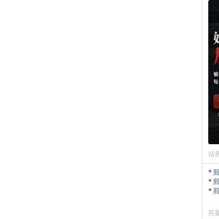
站
*
*
*
煎