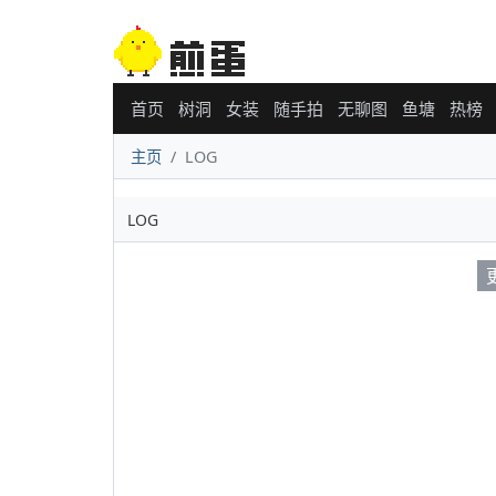
首页
树洞
女装
随手拍
无聊图
鱼塘
热榜
主页
LOG
LOG