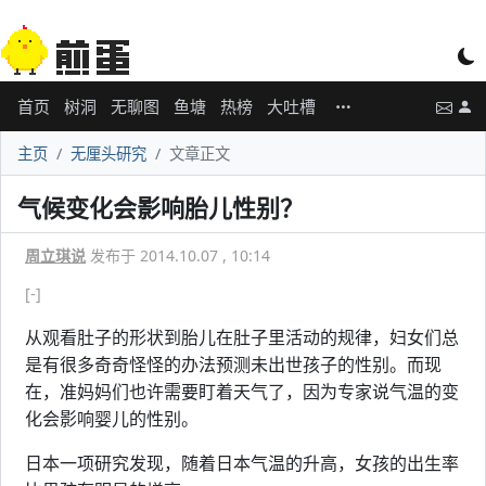
首页
树洞
无聊图
鱼塘
热榜
大吐槽
主页
无厘头研究
文章正文
气候变化会影响胎儿性别？
周立琪说
发布于 2014.10.07 , 10:14
[-]
从观看肚子的形状到胎儿在肚子里活动的规律，妇女们总
是有很多奇奇怪怪的办法预测未出世孩子的性别。而现
在，准妈妈们也许需要盯着天气了，因为专家说气温的变
化会影响婴儿的性别。
日本一项研究发现，随着日本气温的升高，女孩的出生率