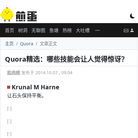
首页
树洞
无聊图
鱼塘
热榜
大吐槽
主页
Quora
文章正文
Quora精选：哪些技能会让人觉得惊讶？
肌肉桃
发布于 2014.10.07 , 09:04
Krunal M Harne
让石头保持平衡。
[-]
[-]
[-]