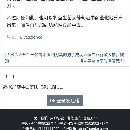
剂)。
不过即便如此，也可以将益生菌从葡萄酒中商业化地分离
出来，而后再添加到功能性食品中去。
原文：
Livescience
水深火热：一名携带管制刀具的男子成功入侵白宫行政大楼，被
捕
语言学家眼中的食物史
数据加载中...BIU...BIU...BIU...
登录发吐槽
关于我们
·
用户协议
·
隐私政策
·
煎蛋APP
鄂ICP备11008023号-1
·
鄂公网安备42018502002747号
举报电话 13125131232 · 举报邮箱 jubao@jandan.com