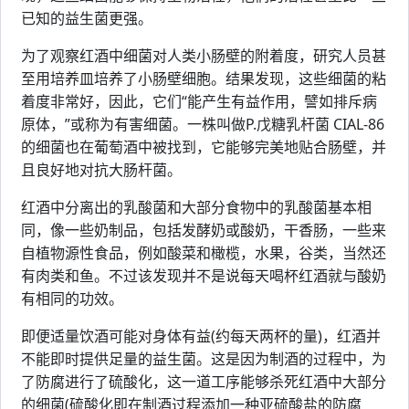
已知的益生菌更强。
为了观察红酒中细菌对人类小肠壁的附着度，研究人员甚
至用培养皿培养了小肠壁细胞。结果发现，这些细菌的粘
着度非常好，因此，它们“能产生有益作用，譬如排斥病
原体，”或称为有害细菌。一株叫做P.戊糖乳杆菌 CIAL-86
的细菌也在葡萄酒中被找到，它能够完美地贴合肠壁，并
且良好地对抗大肠杆菌。
红酒中分离出的乳酸菌和大部分食物中的乳酸菌基本相
同，像一些奶制品，包括发酵奶或酸奶，干香肠，一些来
自植物源性食品，例如酸菜和橄榄，水果，谷类，当然还
有肉类和鱼。不过该发现并不是说每天喝杯红酒就与酸奶
有相同的功效。
即便适量饮酒可能对身体有益(约每天两杯的量)，红酒并
不能即时提供足量的益生菌。这是因为制酒的过程中，为
了防腐进行了硫酸化，这一道工序能够杀死红酒中大部分
的细菌(硫酸化即在制酒过程添加一种亚硫酸盐的防腐