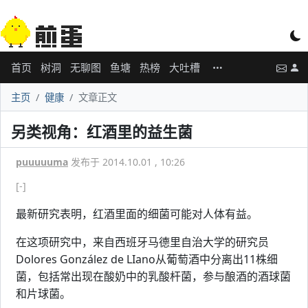
首页
树洞
无聊图
鱼塘
热榜
大吐槽
主页
健康
文章正文
另类视角：红酒里的益生菌
puuuuuma
发布于 2014.10.01 , 10:26
[-]
最新研究表明，红酒里面的细菌可能对人体有益。
在这项研究中，来自西班牙马德里自治大学的研究员
Dolores González de LIano从葡萄酒中分离出11株细
菌，包括常出现在酸奶中的乳酸杆菌，参与酿酒的酒球菌
和片球菌。