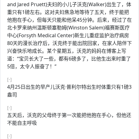
and Jared Pruett)夫妇的小儿子沃克(Walker)出生了，体
重只有1磅左右。这对夫妇焦急地等待了五天，终于能把
他抱在手心，但每天只能和他呆45分钟。后来，经过了在
北卡罗来纳州温斯顿塞勒姆(Winston Salem)福赛斯医疗
中心(Forsyth Medical Center)新生儿重症监护治疗病房
80天的漫长治疗后，沃克终于能出院回家，在家人陪伴下
兴奋快乐地成长。某个星期五，沃克的妈妈在博客上写
道：“宝贝长大了一些，都有6磅多了，比他生出来时重了
5倍，太令人振奋了！”
[-]
4月25日出生的早产儿沃克·普利尔特出生时体重只有1磅3
盎司
[-]
五天后，沃克的父母终于第一次能把他抱在手心，但他还
不能自主呼吸
[-]