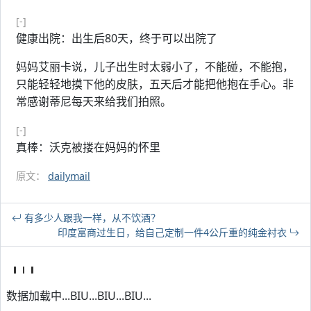
[-]
健康出院：出生后80天，终于可以出院了
妈妈艾丽卡说，儿子出生时太弱小了，不能碰，不能抱，
只能轻轻地摸下他的皮肤，五天后才能把他抱在手心。非
常感谢蒂尼每天来给我们拍照。
[-]
真棒：沃克被搂在妈妈的怀里
原文：
dailymail
有多少人跟我一样，从不饮酒？
印度富商过生日，给自己定制一件4公斤重的纯金衬衣
数据加载中...BIU...BIU...BIU...