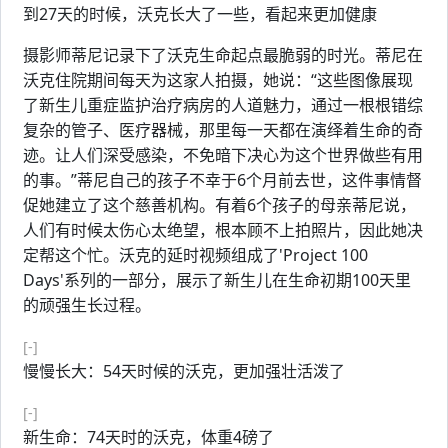
到27天的时候，沃克长大了一些，看起来更加健康
摄影师蒂尼记录下了沃克生命起点最脆弱的时光。蒂尼在
沃克住院期间每天为这家人拍摄，她说：“这些图像展现
了新生儿重症监护治疗病房的人道魅力，通过一根根错综
复杂的管子、医疗器械，那里每一天都在演绎着生命的奇
迹。让人们深受感染，不免暗下决心为这个世界做些有用
的事。”蒂尼自己的孩子不幸于6个月前去世，这件事情督
促她建立了这个慈善机构。有着6个孩子的母亲蒂尼说，
人们有时候太伤心太绝望，根本顾不上拍照片，因此她决
定帮这个忙。沃克的延时视频组成了'Project 100
Days'系列的一部分，展示了新生儿在生命初期100天里
的顽强生长过程。
[-]
慢慢长大：54天时候的沃克，更加强壮活泼了
[-]
新生命：74天时的沃克，体重4磅了