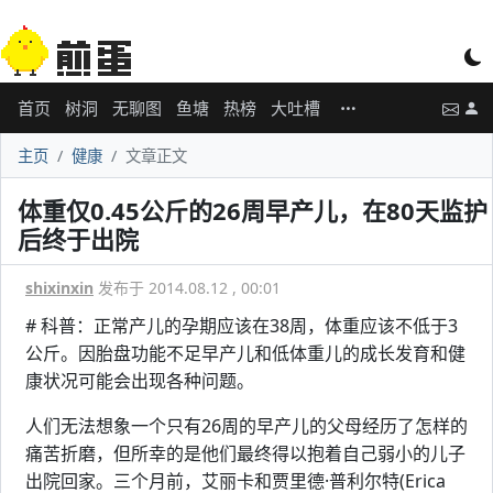
首页
树洞
无聊图
鱼塘
热榜
大吐槽
主页
健康
文章正文
体重仅0.45公斤的26周早产儿，在80天监护
后终于出院
shixinxin
发布于 2014.08.12 , 00:01
# 科普：正常产儿的孕期应该在38周，体重应该不低于3
公斤。因胎盘功能不足早产儿和低体重儿的成长发育和健
康状况可能会出现各种问题。
人们无法想象一个只有26周的早产儿的父母经历了怎样的
痛苦折磨，但所幸的是他们最终得以抱着自己弱小的儿子
出院回家。三个月前，艾丽卡和贾里德·普利尔特(Erica