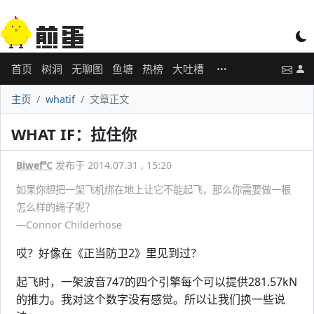
首页
树洞
无聊图
鱼塘
热榜
大吐槽
主页
whatif
文章正文
WHAT IF：拉住你
Biwef℃
发布于 2014.07.31 , 15:20
如果你想把一架飞机绑在地上让它不能起飞，那么你需要做一根
怎么样的绳子呢？
—Connor Childerhose
哎？好像在《正当防卫2》里见到过？
起飞时，一架波音747的四个引擎每个可以提供281.57kN
的推力。我对这个数字没有感觉。所以让我们换一些说