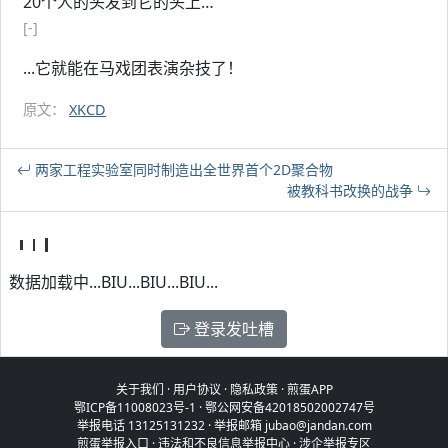
20个人的头发到它的头上…
[-]
...它就能在马戏团表演杂技了！
原文：
XKCD
两家工程实验室同时制造出全世界首个2D聚合物
被教科书改换的战争
数据加载中...BIU...BIU...BIU...
登录发吐槽
关于我们
·
用户协议
·
隐私政策
·
煎蛋APP
鄂ICP备11008023号-1
·
鄂公网安备42018502002747号
举报电话 13125131232 · 举报邮箱 jubao@jandan.com
煎蛋举报入口
·
违法和不良信息举报中心
·
涉企举报专区