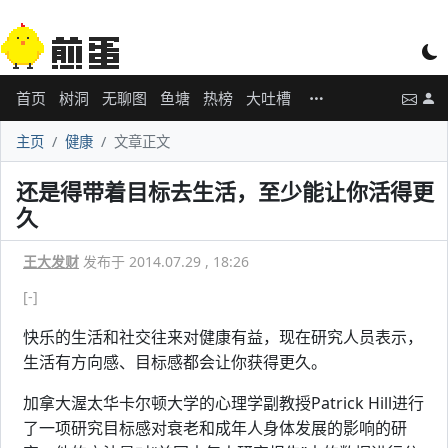
首页
树洞
无聊图
鱼塘
热榜
大吐槽
主页
健康
文章正文
还是得带着目标去生活，至少能让你活得更
久
王大发财
发布于 2014.07.29 , 18:26
[-]
快乐的生活和社交往来对健康有益，现在研究人员表示，
生活有方向感、目标感都会让你获得更久。
加拿大渥太华卡尔顿大学的心理学副教授Patrick Hill进行
了一项研究目标感对衰老和成年人身体发展的影响的研