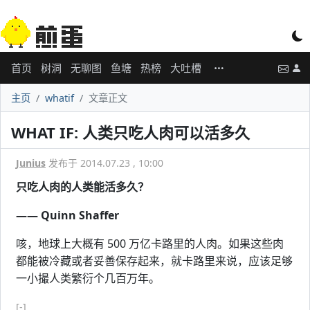
首页
树洞
无聊图
鱼塘
热榜
大吐槽
主页
whatif
文章正文
WHAT IF: 人类只吃人肉可以活多久
Junius
发布于 2014.07.23 , 10:00
只吃人肉的人类能活多久？
—— Quinn Shaffer
咳，地球上大概有 500 万亿卡路里的人肉。如果这些肉
都能被冷藏或者妥善保存起来，就卡路里来说，应该足够
一小撮人类繁衍个几百万年。
[-]