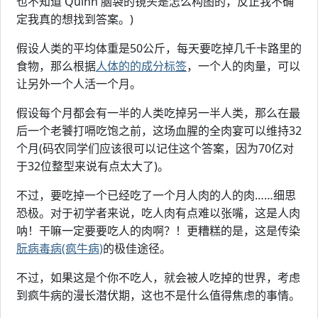
也不知道 Quinn 脑袋的镜头是怎么构图的，反正我不确
定我真的想找到答案。)
假设人类的平均体重是50公斤，每天要吃掉几千卡路里的
食物，那么根据
人体的的成分标签
，一个人的肉量，可以
让另外一个人活一个月。
假设每个月都会有一半的人类吃掉另一半人类，那么在最
后一个老饕打嗝吃饱之前，这场血腥的全肉宴可以维持32
个月(码农同学们应该很可以记住这个答案，因为70亿对
于32位整型来说有点太大了)。
不过，要吃掉一个已经吃了一个月人肉的人的肉……细思
恐极。对于初学者来说，吃人肉有点难以张嘴，这是人肉
呐！干嘛一定要要吃人的肉啊？！更糟糕的是，这是传染
朊病毒病(疯牛病)
的极佳途径。
不过，如果这是个你不吃人，就会被人吃掉的世界，考虑
到疯牛病的漫长潜伏期，这也不是什么值得焦虑的事情。