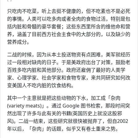
只吃肉不吃菜，听上去挺不健康的，但不吃素也不是必死
的事情。人类可以吃多肉或者全肉的食物过活，特别是包
括内脏和骨髓的豪华套餐；这些东西里所含的维他命和营
养，涵盖了目前西方社会主食中的大部分的，以及缺少的
营养成分。
二战的时候，因为从本土投送物资有点困难，美军就经历
过一段相对缺肉的日子。于是美政府出台了对策，鼓励老
百姓多吃内脏和其他部分。政府还雇佣了最好的人类学
家、心理学家、社会学家和食物专家，来共同研究如何改
变美国人不吃内脏的饮食结构。
其中一个主意就是把这些动物的下水，加工成「杂肉
(variety meats)」。通过 Google 图书检索，那段时间突
然出现了许多与此有关的书籍(英国历史上就没这股邪
风)。二战一结束，这些研究就很快被抛弃了，但自2002
年以后，「杂肉」的话题，似乎又有卷土重来之势。