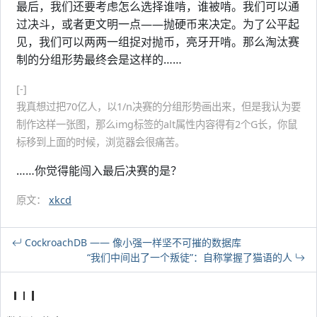
最后，我们还要考虑怎么选择谁啃，谁被啃。我们可以通
过决斗，或者更文明一点——抛硬币来决定。为了公平起
见，我们可以两两一组捉对抛币，亮牙开啃。那么淘汰赛
制的分组形势最终会是这样的……
[-]
我真想过把70亿人，以1/n决赛的分组形势画出来，但是我认为要
制作这样一张图，那么img标签的alt属性内容得有2个G长，你鼠
标移到上面的时候，浏览器会很痛苦。
……你觉得能闯入最后决赛的是？
原文：
xkcd
CockroachDB —— 像小强一样坚不可摧的数据库
“我们中间出了一个叛徒”：自称掌握了猫语的人